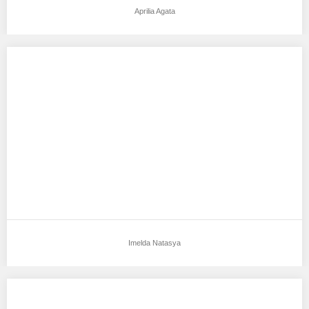
Aprilia Agata
Imelda Natasya
Aku mendukung Imelda Natasya Sebagai Model Favorit0 Tempat,
Tanggal Lahir : Tangerang – 5 januari…
Imelda Natasya
Michelle Valerie Huang