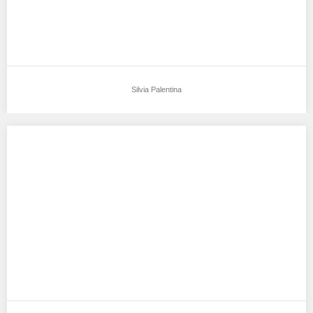
Silvia Palentina
Azelia Azzazna
Aku mendukung Azelia Azzazna Sebagai Model Favorit0 Tempat,
Tanggal Lahir : Jakarta, 22,02,2008 Tinggi Badan…