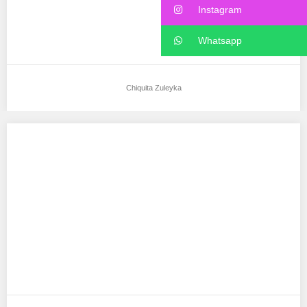
Instagram
Whatsapp
Chiquita Zuleyka
Anggita Agustin
Aku mendukung Anggita Agustin Sebagai Model Favorit0 Tempat,
Tanggal Lahir : Purwakarta, 14 Agustus 2004…