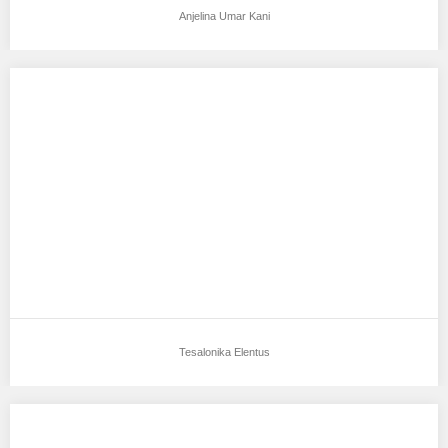
Anjelina Umar Kani
Tesalonika Elentus
Aku mendukung Tesalonika Elentus Sebagai Model Favorit0
Tempat, Tanggal Lahir : tondano, 16 februari 2019…
Tesalonika Elentus
ANDRA DEVIRIANA SANTOSO