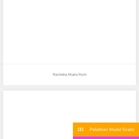
Aku mendukung Rachelna Khaira Rumi Sebagai Model Favorit1
Tempat, Tanggal Lahir : sukabumi 2 desember…
Rachelna Khaira Rumi
Chiquita Zuleyka
Aku mendukung Chiquita Zuleyka Sebagai Model Favorit0 Tempat,
Tanggal Lahir : tanjung balai karimun 28…
Pelatihan Model Gratis