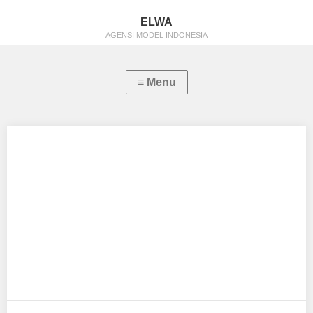
ELWA
AGENSI MODEL INDONESIA
Aprilia Agata
Aku mendukung Aprilia Agata Sebagai Model Favorit0 Tempat,
Tanggal Lahir : karanganyar 16 april 2007…