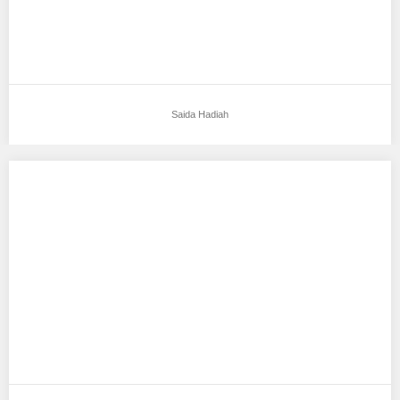
Saida Hadiah
Sasxia Novi Susanti
Aku mendukung Sasxia Novi Susanti Sebagai Model Favorit3
Tempat, Tanggal Lahir : Bandung, 29 Januari…