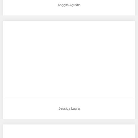
Anggita Agustin
Jessica Laura
Aku mendukung Jessica Laura Sebagai Model Favorit0 Tempat,
Tanggal Lahir : Jakarta, 25 Oktober 2008…
Jessica Laura
NAYLA NAZHIRA NUHA