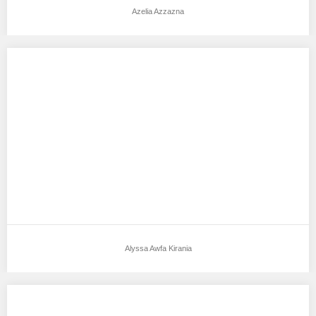
Azelia Azzazna
Alyssa Awfa Kirania
Aku mendukung Alyssa Awfa Kirania Sebagai Model Favorit0
Tempat, Tanggal Lahir : Jakarta, 3 Dessember…
Alyssa Awfa Kirania
Kanza Syaqilla