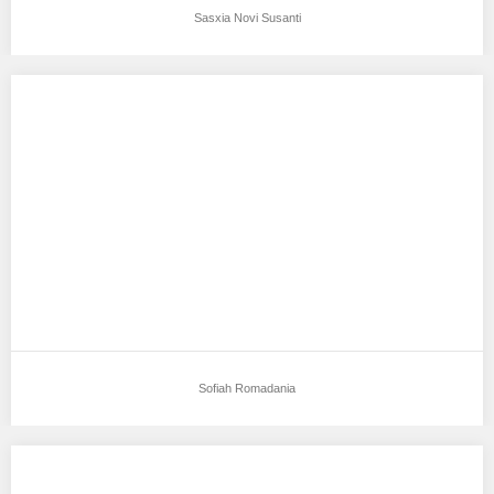
Sasxia Novi Susanti
Sofiah Romadania
Aku mendukung Sofiah Romadania Sebagai Model Favorit1
Tempat, Tanggal Lahir : Mojokerto, 15 Desember 2000…
Sofiah Romadania
Rachelna Khaira Rumi