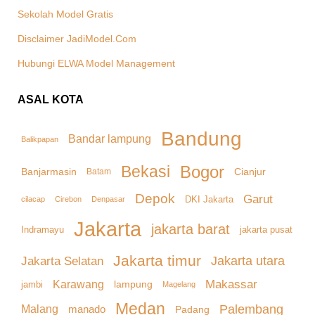
Sekolah Model Gratis
Disclaimer JadiModel.Com
Hubungi ELWA Model Management
ASAL KOTA
Bandung
Bandar lampung
Balikpapan
Bekasi
Bogor
Banjarmasin
Cianjur
Batam
Depok
Garut
DKI Jakarta
cilacap
Denpasar
Cirebon
Jakarta
jakarta barat
Indramayu
jakarta pusat
Jakarta timur
Jakarta Selatan
Jakarta utara
Makassar
Karawang
lampung
jambi
Magelang
Medan
Palembang
Malang
manado
Padang