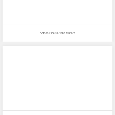
Anthea Electra Artha Mutiara
Adelia Putri
Aku mendukung Adelia Putri Sebagai Model Favorit1 Tempat,
Tanggal Lahir : Jakarta, 29-05-2009 Tinggi Badan…