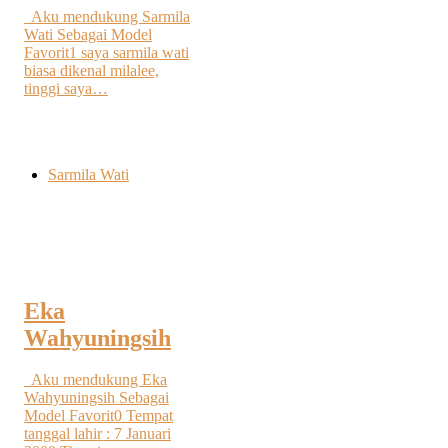
Aku mendukung Sarmila
Wati Sebagai Model
Favorit1 saya sarmila wati
biasa dikenal milalee,
tinggi saya…
Sarmila Wati
Eka
Wahyuningsih
Aku mendukung Eka
Wahyuningsih Sebagai
Model Favorit0 Tempat
tanggal lahir : 7 Januari