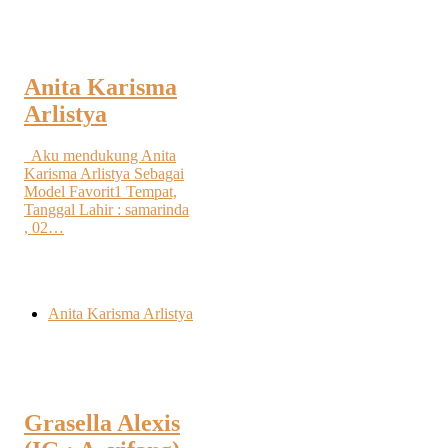
Anita Karisma
Arlistya
Aku mendukung Anita
Karisma Arlistya Sebagai
Model Favorit1 Tempat,
Tanggal Lahir : samarinda
, 02…
Anita Karisma Arlistya
Grasella Alexis