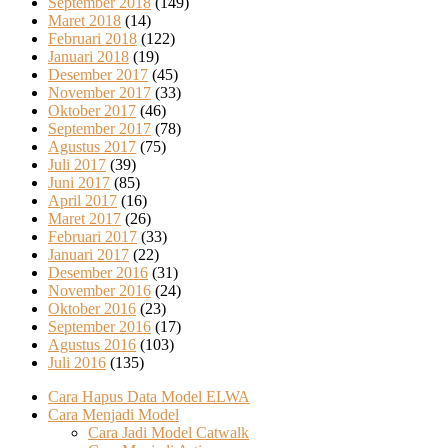
September 2018
(149)
Maret 2018
(14)
Februari 2018
(122)
Januari 2018
(19)
Desember 2017
(45)
November 2017
(33)
Oktober 2017
(46)
September 2017
(78)
Agustus 2017
(75)
Juli 2017
(39)
Juni 2017
(85)
April 2017
(16)
Maret 2017
(26)
Februari 2017
(33)
Januari 2017
(22)
Desember 2016
(31)
November 2016
(24)
Oktober 2016
(23)
September 2016
(17)
Agustus 2016
(103)
Juli 2016
(135)
Cara Hapus Data Model ELWA
Cara Menjadi Model
Cara Jadi Model Catwalk