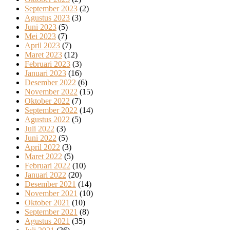
September 2023
(2)
Agustus 2023
(3)
Juni 2023
(5)
Mei 2023
(7)
April 2023
(7)
Maret 2023
(12)
Februari 2023
(3)
Januari 2023
(16)
Desember 2022
(6)
November 2022
(15)
Oktober 2022
(7)
September 2022
(14)
Agustus 2022
(5)
Juli 2022
(3)
Juni 2022
(5)
April 2022
(3)
Maret 2022
(5)
Februari 2022
(10)
Januari 2022
(20)
Desember 2021
(14)
November 2021
(10)
Oktober 2021
(10)
September 2021
(8)
Agustus 2021
(35)