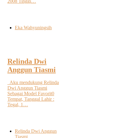
2008 Tinggi…
Eka Wahyuningsih
Relinda Dwi
Anggun Tiasmi
Aku mendukung Relinda
Dwi Anggun Tiasmi
Sebagai Model Favorit0
Tempat, Tanggal Lahir :
Tegal, 1…
Relinda Dwi Anggun
Tiasmi