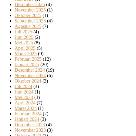
Desember 2025
(4)
November 2025
(1)
Oktober 2025
(1)
September 2025
(4)
Agustus 2025
(7)
Juli 2025
(4)
Juni 2025
(2)
Mei 2025
(8)
April 2025
(5)
Maret 2025
(9)
Februari 2025
(12)
Januari 2025
(20)
Desember 2024
(19)
November 2024
(6)
Oktober 2024
(3)
Juli 2024
(3)
Juni 2024
(1)
Mei 2024
(3)
April 2024
(7)
Maret 2024
(1)
Februari 2024
(2)
Januari 2024
(3)
Desember 2023
(4)
November 2023
(3)
Oktober 2023
(2)