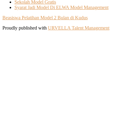
Sekolah Model Gratis
Syarat Jadi Model Di ELWA Model Management
Beasiswa Pelatihan Model 2 Bulan di Kudus
Proudly published with
URVELLA Talent Management