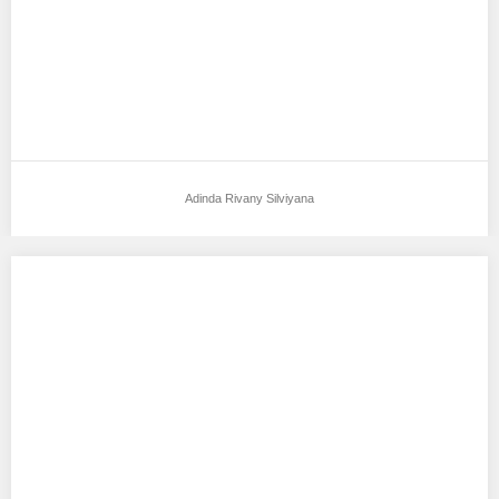
Adinda Rivany Silviyana
Adelia Oktasya
Aku mendukung Adelia Oktasya Sebagai Model Favorit0 Bogor,14
oktober 2000 170cm 50kg Menyanyi Belum menikah…