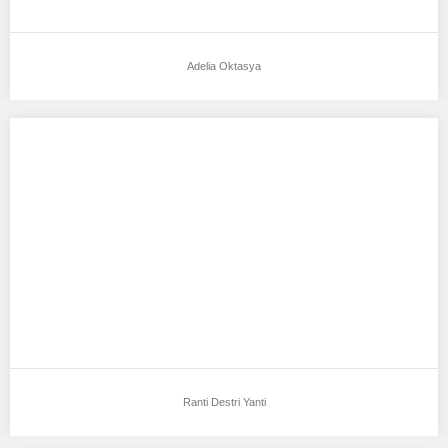
Adelia Oktasya
Ranti Destri Yanti
Aku mendukung Ranti Destri Yanti Sebagai Model Favorit0
Tempat, Tanggal Lahir : bandung Tinggi Bandan…
Ranti Destri Yanti