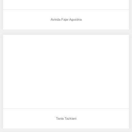
Avinda Fajar Agustina
Tania Tazkiani
Aku mendukung Tania Tazkiani Sebagai Model Favorit0 Ttl : Garut
, 21 nov 2001 Tinggi…
Tania Tazkiani