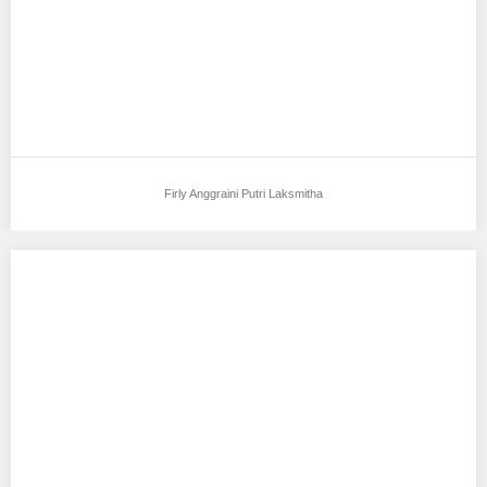
Firly Anggraini Putri Laksmitha
Nazila
Aku mendukung Nazila Sebagai Model Favorit0 Tempat, Tanggal
Lahir :Pagaralam,06 februari 2018 Tinggi Bandan :156…