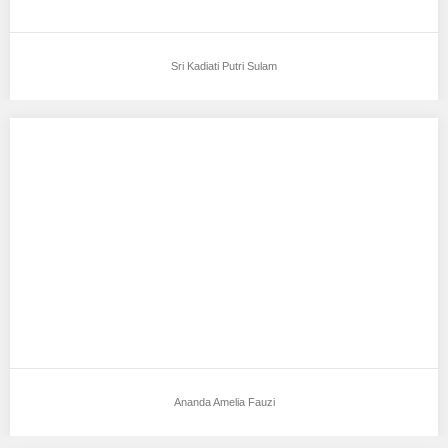
Sri Kadiati Putri Sulam
Ananda Amelia Fauzi
Aku mendukung Ananda Amelia Fauzi Sebagai Model Favorit0
Tempat, Tanggal Lahir : Tegal, 20 Juli…
Ananda Amelia Fauzi