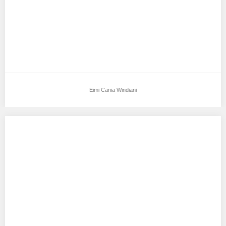
Eimi Cania Windiani
Alessandra Yan
Aku mendukung Alessandra Yan Sebagai Model Favorit0 Subang
10/10/95 164cm 60 Berphoto Single Kerja Friendly…