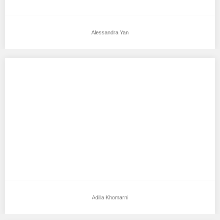
Alessandra Yan
Adilla Khomarni
Aku mendukung Adilla Khomarni Sebagai Model Favorit0 Tempat,
Tanggal Lahir : jakarta , 01 july…
Adilla Khomarni