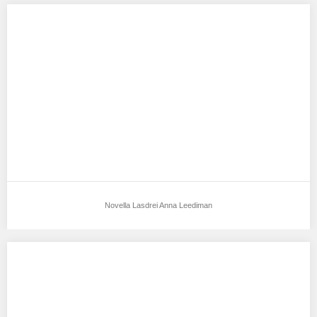
Novella Lasdrei Anna Leediman
Aku mendukung Novella Lasdrei Anna Leediman Sebagai Model
Favorit0 Tempat, Tanggal Lahir : Surabaya, 18…
Novella Lasdrei Anna Leediman
Liem Viky Kimberly
Aku mendukung Liem Viky Kimberly Sebagai Model Favorit0 U…