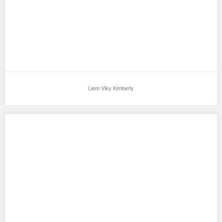
Liem Viky Kimberly
Geniagustobekti
Aku mendukung Geniagustobekti Sebagai Model Favorit0 Tempat
tanggal lahir:Garut, 12 juni 2002 Nama panggilan:gege Hobby:foto…