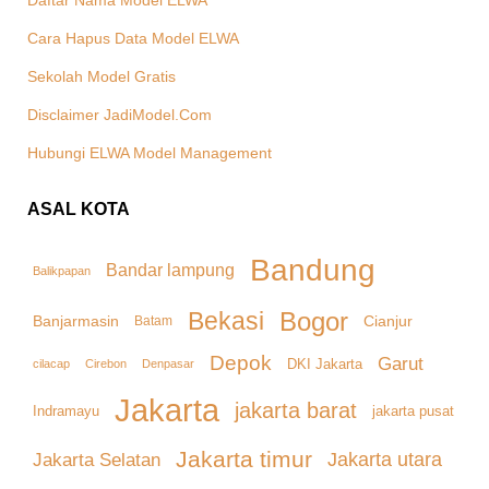
Daftar Nama Model ELWA
Cara Hapus Data Model ELWA
Sekolah Model Gratis
Disclaimer JadiModel.Com
Hubungi ELWA Model Management
ASAL KOTA
Bandung
Bandar lampung
Balikpapan
Bekasi
Bogor
Banjarmasin
Cianjur
Batam
Depok
Garut
DKI Jakarta
cilacap
Denpasar
Cirebon
Jakarta
jakarta barat
Indramayu
jakarta pusat
Jakarta timur
Jakarta Selatan
Jakarta utara