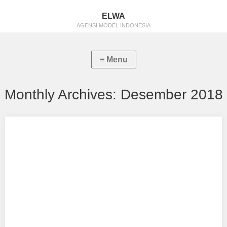
ELWA
AGENSI MODEL INDONESIA
Monthly Archives:
Desember 2018
Sri Kadiati Putri Sulam
Aku mendukung Sri Kadiati Putri Sulam Sebagai Model Favorit0
Ttg: wiyono 14 februari 2000 Tinggi…