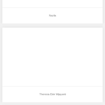
Nazila
Theresia Elok Wijayanti
Aku mendukung Theresia Elok Wijayanti Sebagai Model Favorit0
Tempat, tanggal lahir : semarang, 27 april…
Theresia Elok Wijayanti