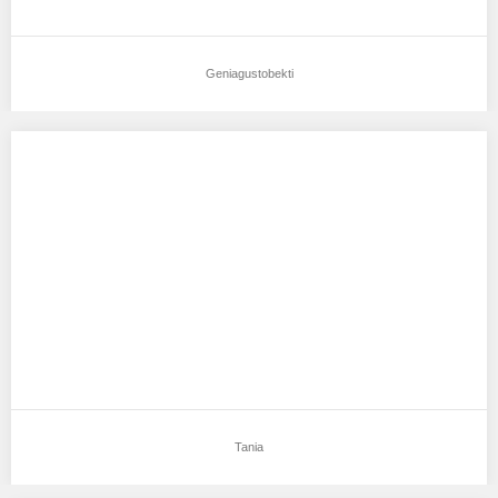
Geniagustobekti
Tania
Aku mendukung Tania Sebagai Model Favorit0 Nama:Tania Tgl
lahir:26-09-1999 Agama: Kristen Pendidikan terakhir: SMA
Sederajat…
Tania