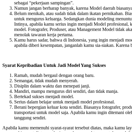
sebagai “pekerjaan sampingan”.
Namun jangan berharap banyak, karena Model daerah biasanya su
Belum menikah, atau sudah tidak dalam ikatan pernikahan. Bi
untuk mengurus keluarga. Sedangkan dunia modeling menuntu
Intinya, apabila kamu serius ingin menjadi Model profesional, 
model. Fotografer, Produser, atau Management Model tidak a
menolak tawaran kerja pertama.
Kamu harus sadar, bahwa di Indonesia, yang ingin menjadi mo
apabila diberi kesempatan, janganlah kamu sia-siakan. Karena b
Syarat Kepribadian Untuk Jadi Model Yang Sukses
Ramah, mudah bergaul dengan orang baru.
Semangat, tidak mudah menyerah.
Disiplin dalam waktu dan menepati janji.
Mandiri, mampu mengurus diri sendiri, dan tidak manja.
Bertekad sukses menjadi model.
Serius dalam belajar untuk menjadi model profesional.
Berani bepergian keluar kota sendiri. Biasanya fotografer, pr
transportasi untuk model saja. Apabila kamu ingin ditemani ole
tanggung sendiri.
Apabila kamu memenuhi syarat-syarat tersebut diatas, maka kamu l