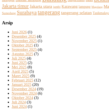
Banjarmasin
Batam
Balikpapan
Jakarta timur
Jakarta utara
Ma
Karawang
jambi
lampung
Magelang
tangerang
Surabaya
tangerang selatan
Tasikmalay
Sumedang
Arsip
Juni 2026
(1)
Desember 2025
(4)
November 2025
(1)
Oktober 2025
(1)
September 2025
(4)
Agustus 2025
(7)
Juli 2025
(4)
Juni 2025
(2)
Mei 2025
(8)
April 2025
(5)
Maret 2025
(9)
Februari 2025
(12)
Januari 2025
(20)
Desember 2024
(19)
November 2024
(6)
Oktober 2024
(3)
Juli 2024
(3)
Juni 2024
(1)