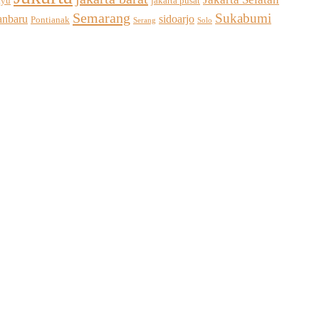
ayu
jakarta pusat
Semarang
Sukabumi
sidoarjo
anbaru
Pontianak
Solo
Serang