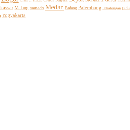
Cianjur
DKI Jakarta
Indram
Cirebon
cilacap
Denpasar
Medan
Palembang
kassar
Malang
pek
manado
Padang
Pekalongan
Yogyakarta
a