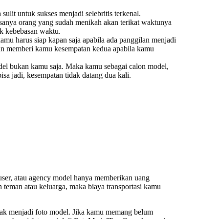
lit untuk sukses menjadi selebritis terkenal.
asanya orang yang sudah menikah akan terikat waktunya
k kebebasan waktu.
kamu harus siap kapan saja apabila ada panggilan menjadi
kan memberi kamu kesempatan kedua apabila kamu
del bukan kamu saja. Maka kamu sebagai calon model,
isa jadi, kesempatan tidak datang dua kali.
oduser, atau agency model hanya memberikan uang
h teman atau keluarga, maka biaya transportasi kamu
ayak menjadi foto model. Jika kamu memang belum