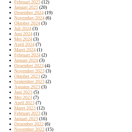
Februari 2025
(12)
Januari 2025
(20)
Desember 2024
(19)
November 2024
(6)
Oktober 2024
(3)
Juli 2024
(3)
Juni 2024
(1)
Mei 2024
(3)
April 2024
(7)
Maret 2024
(1)
Februari 2024
(2)
Januari 2024
(3)
Desember 2023
(4)
November 2023
(3)
Oktober 2023
(2)
September 2023
(2)
Agustus 2023
(3)
Juni 2023
(5)
Mei 2023
(7)
April 2023
(7)
Maret 2023
(12)
Februari 2023
(3)
Januari 2023
(16)
Desember 2022
(6)
November 2022
(15)