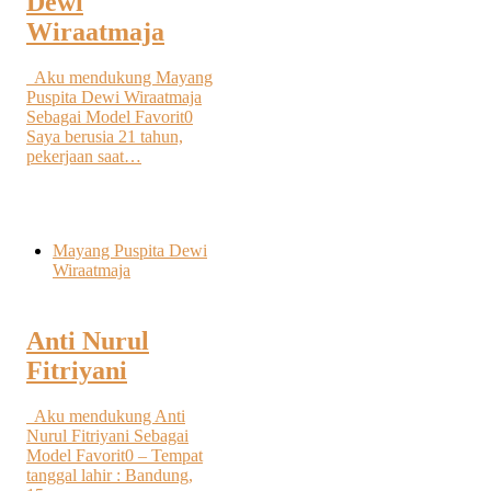
Dewi
Wiraatmaja
Aku mendukung Mayang
Puspita Dewi Wiraatmaja
Sebagai Model Favorit0
Saya berusia 21 tahun,
pekerjaan saat…
Mayang Puspita Dewi
Wiraatmaja
Anti Nurul
Fitriyani
Aku mendukung Anti
Nurul Fitriyani Sebagai
Model Favorit0 – Tempat
tanggal lahir : Bandung,