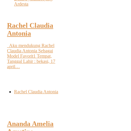
Ardesta
Rachel Claudia
Antonia
Aku mendukung Rachel
Claudia Antonia Sebagai
Model Favorit1 Tempat,
Tanggal Lahir : bekasi, 17
april…
Rachel Claudia Antonia
Ananda Amelia