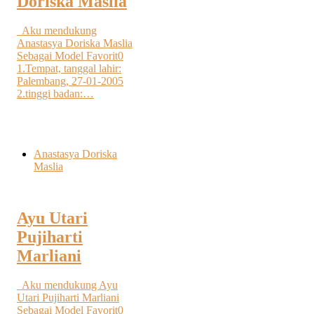
Doriska Maslia
Aku mendukung
Anastasya Doriska Maslia
Sebagai Model Favorit0
1.Tempat, tanggal lahir:
Palembang, 27-01-2005
2.tinggi badan:…
Anastasya Doriska
Maslia
Ayu Utari
Pujiharti
Marliani
Aku mendukung Ayu
Utari Pujiharti Marliani
Sebagai Model Favorit0