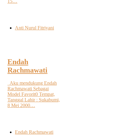
15…
Anti Nurul Fitriyani
Endah
Rachmawati
Aku mendukung Endah
Rachmawati Sebagai
Model Favorit0 Tempat,
Tanggal Lahir : Sukabumi,
8 Mei 2000…
Endah Rachmawati