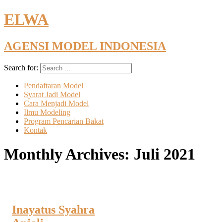
ELWA
AGENSI MODEL INDONESIA
Search for:
Pendaftaran Model
Syarat Jadi Model
Cara Menjadi Model
Ilmu Modeling
Program Pencarian Bakat
Kontak
Monthly Archives:
Juli 2021
Inayatus Syahra