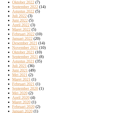
Oktober 2022
(7)
September 2022
(14)
Agustus 2022
(5)
Juli 2022
(3)
Juni 2022
(5)
April 2022
(3)
Maret 2022
(5)
Februari 2022
(10)
Januari 2022
(20)
Desember 2021
(14)
November 2021
(10)
Oktober 2021
(10)
September 2021
(8)
Agustus 2021
(35)
Juli 2021
(36)
Juni 2021
(49)
Mei 2021
(2)
Maret 2021
(1)
Februari 2021
(1)
September 2020
(1)
Mei 2020
(2)
April 2020
(4)
Maret 2020
(1)
Februari 2020
(2)
Januari 2020
(1)