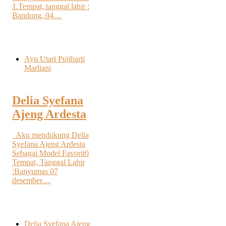
1.Tempat, tanggal lahir :
Bandung, 04…
Ayu Utari Pujiharti
Marliani
Delia Syefana
Ajeng Ardesta
Aku mendukung Delia
Syefana Ajeng Ardesta
Sebagai Model Favorit0
Tempat, Tanggal Lahir
:Banyumas 07
desember…
Delia Syefana Ajeng