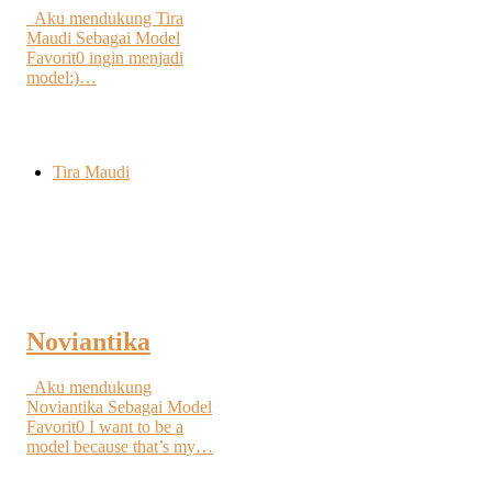
Aku mendukung Tira
Maudi Sebagai Model
Favorit0 ingin menjadi
model:)…
Tira Maudi
Noviantika
Aku mendukung
Noviantika Sebagai Model
Favorit0 I want to be a
model because that’s my…