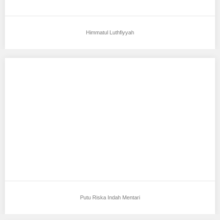
Himmatul Luthfiyyah
Putu Riska Indah Mentari
Aku mendukung Putu Riska Indah Mentari Sebagai Model Favorit0
Tempat, Tanggal Lahir : Denpasar, 10…
Putu Riska Indah Mentari