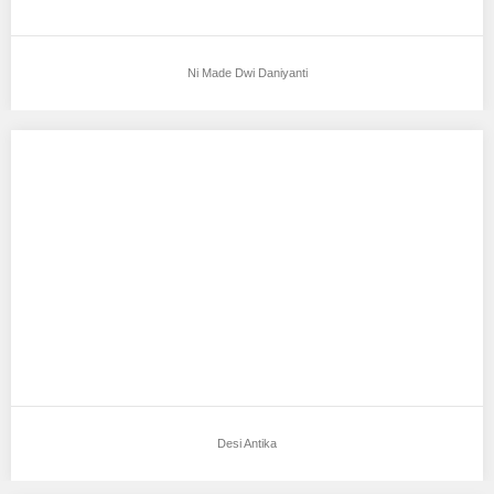
Ni Made Dwi Daniyanti
Desi Antika
Aku mendukung Desi Antika Sebagai Model Favorit0 * Tempat,
Tanggal Lahir :Jombang, 8 Desember 1995…
Desi Antika