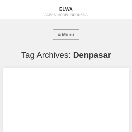
ELWA
AGENSI MODEL INDONESIA
Tag Archives:
Denpasar
Himmatul Luthfiyyah
Aku mendukung Himmatul Luthfiyyah Sebagai Model Favorit0
saya umur 17 th dan saya ingin sekali…