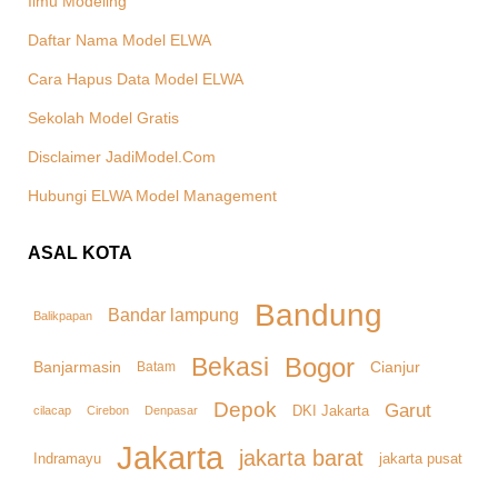
Ilmu Modeling
Daftar Nama Model ELWA
Cara Hapus Data Model ELWA
Sekolah Model Gratis
Disclaimer JadiModel.Com
Hubungi ELWA Model Management
ASAL KOTA
Bandung
Bandar lampung
Balikpapan
Bekasi
Bogor
Banjarmasin
Cianjur
Batam
Depok
Garut
DKI Jakarta
cilacap
Denpasar
Cirebon
Jakarta
jakarta barat
Indramayu
jakarta pusat