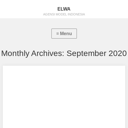
ELWA
AGENSI MODEL INDONESIA
Monthly Archives:
September 2020
Audra Damayanthi
Aku mendukung Audra Damayanthi Sebagai Model Favorit0
Watampone, 19 oktober 1999. 170cm. 55 kg. Foto…