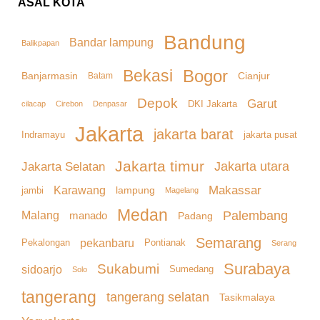
ASAL KOTA
Bandung
Bandar lampung
Balikpapan
Bekasi
Bogor
Banjarmasin
Cianjur
Batam
Depok
Garut
DKI Jakarta
cilacap
Denpasar
Cirebon
Jakarta
jakarta barat
Indramayu
jakarta pusat
Jakarta timur
Jakarta Selatan
Jakarta utara
Makassar
Karawang
lampung
jambi
Magelang
Medan
Palembang
Malang
manado
Padang
Semarang
pekanbaru
Pekalongan
Pontianak
Serang
Surabaya
Sukabumi
sidoarjo
Sumedang
Solo
tangerang
tangerang selatan
Tasikmalaya