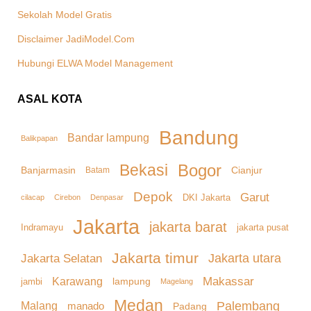
Sekolah Model Gratis
Disclaimer JadiModel.Com
Hubungi ELWA Model Management
ASAL KOTA
Bandung
Bandar lampung
Balikpapan
Bekasi
Bogor
Banjarmasin
Cianjur
Batam
Depok
Garut
DKI Jakarta
cilacap
Denpasar
Cirebon
Jakarta
jakarta barat
Indramayu
jakarta pusat
Jakarta timur
Jakarta Selatan
Jakarta utara
Makassar
Karawang
lampung
jambi
Magelang
Medan
Palembang
Malang
manado
Padang