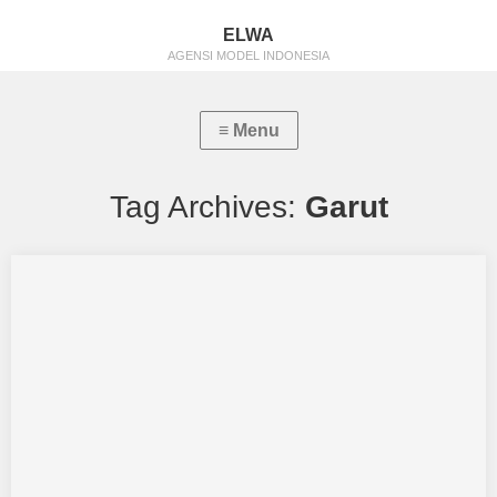
ELWA
AGENSI MODEL INDONESIA
Tag Archives:
Garut
Silvia Palentina
Aku mendukung Silvia Palentina Sebagai Model Favorit1 Tempat,
Tanggal Lahir : tasikmalaya14febuary Tinggi Badan :…