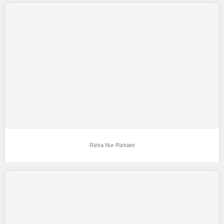
Rizka Nur Rizkiani
Aku mendukung Rizka Nur Rizkiani Sebagai Model Favorit0 Ttl :
Garut , 21 Februari 1997…
Rizka Nur Rizkiani
Tiarawati
Aku mendukung Tiarawati Sebagai Model Favorit0 Ingin jadi
model…