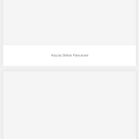
Garut,rancabango…
Keyzia Shinar Pancarani
Shenny Afanin Huriyah Huwaida
Aku mendukung Shenny Afanin Huriyah Huwaida Sebagai Model
Favorit0 Tempat tgl/lahir : garut,17.07 1997 Tinggi…