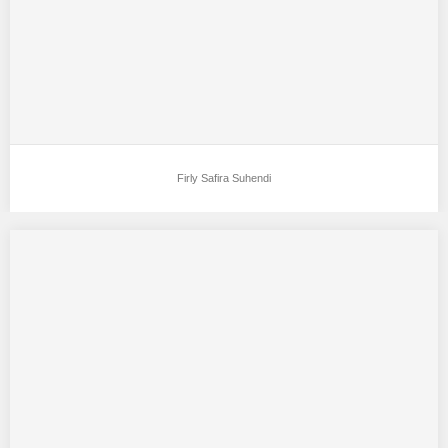
Firly Safira Suhendi
SellaFakeysha
Aku mendukung SellaFakeysha Sebagai Model Favorit0 Tempat,
Tanggal Lahir :bandung , 01april Tinggi Bandan :154+…