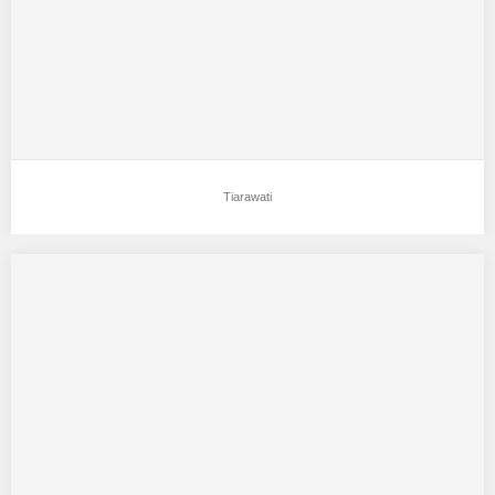
Tiarawati
Devita Fatricia
Aku mendukung Devita Fatricia Sebagai Model Favorit0 Tempat,
Tanggal Lahir :jakarta 13 nopember 2001 Tinggi…