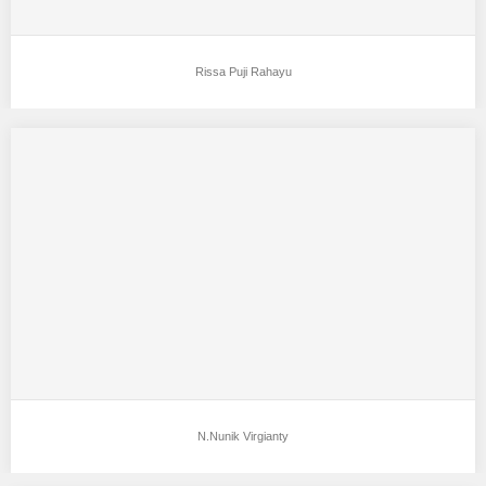
Rissa Puji Rahayu
N.Nunik Virgianty
Aku mendukung N.Nunik Virgianty Sebagai Model Favorit0 Tempat
tanggal lahir :14 agudtus 2000 tinggi badan…
N.Nunik Virgianty