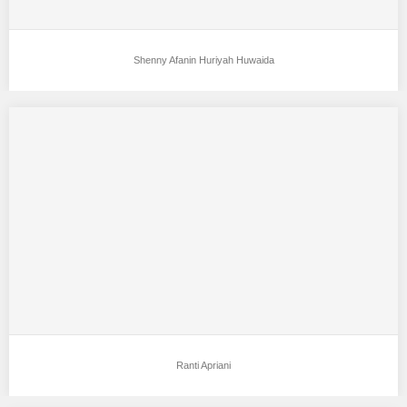
Shenny Afanin Huriyah Huwaida
Ranti Apriani
Aku mendukung Ranti Apriani Sebagai Model Favorit0 Nama :
Ranti Apriani Tempat Tanggal lahir :…
Ranti Apriani