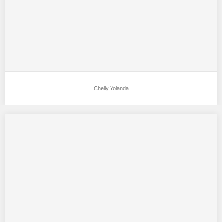
Chelly Yolanda
Widia Rosmiati
Aku mendukung Widia Rosmiati Sebagai Model Favorit0 Bb :46
tinggi 158 jakarta selatan lajang…