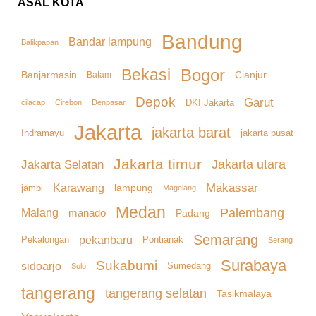
ASAL KOTA
Bandung
Bandar lampung
Balikpapan
Bekasi
Bogor
Banjarmasin
Cianjur
Batam
Depok
Garut
DKI Jakarta
cilacap
Denpasar
Cirebon
Jakarta
jakarta barat
Indramayu
jakarta pusat
Jakarta timur
Jakarta Selatan
Jakarta utara
Makassar
Karawang
lampung
jambi
Magelang
Medan
Palembang
Malang
manado
Padang
Semarang
pekanbaru
Pekalongan
Pontianak
Serang
Surabaya
Sukabumi
sidoarjo
Sumedang
Solo
tangerang
tangerang selatan
Tasikmalaya