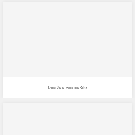
Neng Sarah Agustina Rifka
Aku mendukung Neng Sarah Agustina Rifka Sebagai Model
Favorit0 Garut 10 agustus 2001 160 45…
Neng Sarah Agustina Rifka
Keyzia Shinar Pancarani
Aku mendukung Keyzia Shinar Pancarani Sebagai Model Favorit0
Keyzia shinar pancarani Jakarta,16 oktober 2003