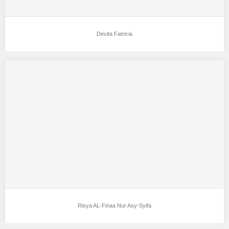
Devita Fatricia
Risya AL-Finaa Nur Asy-Syifa
Aku mendukung Risya AL-Finaa Nur Asy-Syifa Sebagai Model
Favorit0 Tempat, Tanggal Lahir : Garut, 09…
Risya AL-Finaa Nur Asy-Syifa