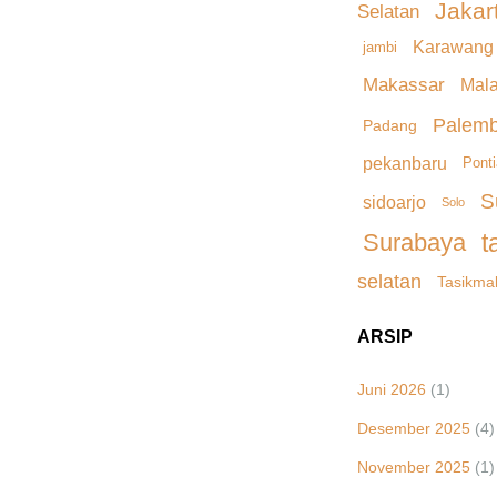
Jakar
Selatan
Karawang
jambi
Makassar
Mal
Palem
Padang
pekanbaru
Pont
S
sidoarjo
Solo
Surabaya
t
selatan
Tasikma
ARSIP
Juni 2026
(1)
Desember 2025
(4)
November 2025
(1)