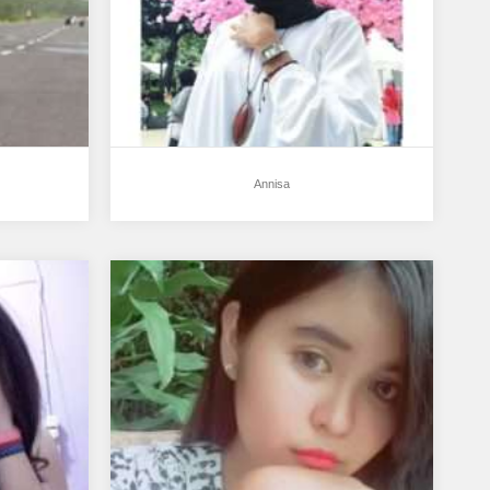
Bandan…
Annisa
Sri Julianti
ika
Aku mendukung Sri Julianti Sebagai
t,
Model Favorit0 Tempat, Tanggal Lahir
ruari…
: bandung,26 juli 1999 Tinggi…