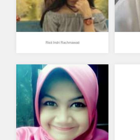
Risti Indri Rachmawati
Mega Widya Pratiwi
Monike
Ningr
Aku mendukung Mega Widya Pratiwi
Sebagai Model Favorit0 Nama : mega
Aku me
widya pratiwi Nama panggilan…
Kristin
Favorit
Ponoro