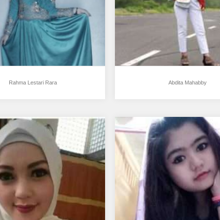
r…
Oktober 1995…
Rahma Lestari Rara
Abdita Mahabby
ah
Amelia Prastika
ndukung Hafizah Sebagai
Aku mendukung Amelia Prast
avorit0 Ttl: Berastagi,29-01-
Sebagai Model Favorit0 Tempa
nggi badan: 162 Berat Badan :
Tanggal Lahir : timika , 24 feb