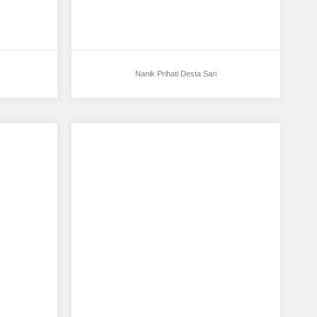
Nanik Prihati Desta Sari
Anita Mega Shafyra
Sebagai
Aku mendukung Anita Mega Shafyra
 Umur 23
Sebagai Model Favorit0 Hoby :
TraVelling tinggi badan : 160cm…