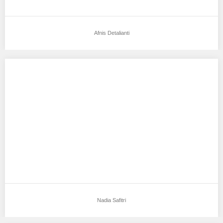
Afnis Detalianti
Nadia Safitri
Aku mendukung Nadia Safitri Sebagai Model Favorit0 Nama. :
Nadya safitri Ttl. : tangerang,04. mai…
Nadia Safitri