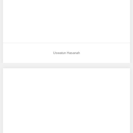
Uswatun Hasanah
Mega Utami
Aku mendukung Mega Utami Sebagai Model Favorit0 Tempat,
Tanggal Lahir : kebumen,17 Oktober 1995 Tinggi…