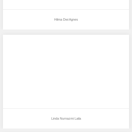
Hilma Dwi Agnes
Linda Nurnazmi Laila
Aku mendukung Linda Nurnazmi Laila Sebagai Model Favorit0
Tempat, Tanggal Lahir :tangerang,26-11-1995 Tinggi Bandan
:157cm…
Linda Nurnazmi Laila