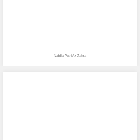
Nabilla Putri Az Zahra
Fellisca Anggelina Keshia
Aku mendukung Fellisca Anggelina Keshia Sebagai Model Favorit0
Tempat, Tanggal Lahir : tangerang selatan, 14…