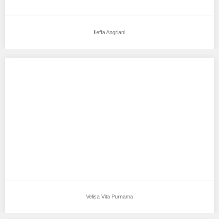
Ileffa Angriani
Velisa Vita Purnama
Aku mendukung Velisa Vita Purnama Sebagai Model Favorit0
Tempat, Tanggal Lahir : Tangerang 2 Maret…
Velisa Vita Purnama