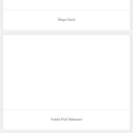
Mega Utami
Fahira Putri Maharani
Aku mendukung Fahira Putri Maharani Sebagai Model Favorit0
Tempat, Tanggal Lahir : Jakarta, 20 Juni…
Fahira Putri Maharani