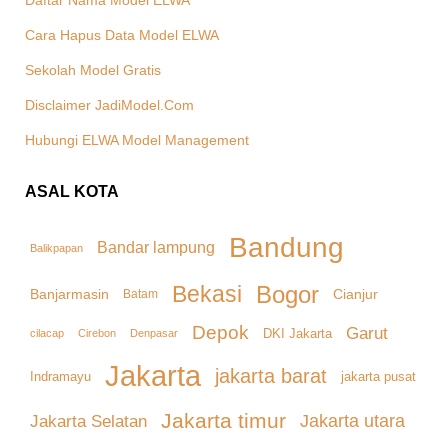
Daftar Nama Model ELWA
Cara Hapus Data Model ELWA
Sekolah Model Gratis
Disclaimer JadiModel.Com
Hubungi ELWA Model Management
ASAL KOTA
Bandung
Bandar lampung
Balikpapan
Bekasi
Bogor
Banjarmasin
Cianjur
Batam
Depok
Garut
DKI Jakarta
cilacap
Denpasar
Cirebon
Jakarta
jakarta barat
Indramayu
jakarta pusat
Jakarta timur
Jakarta Selatan
Jakarta utara