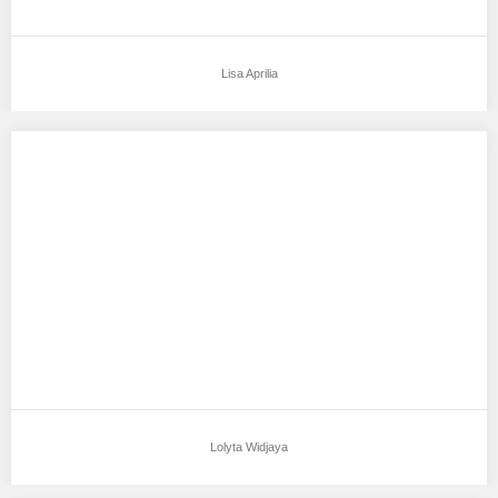
Lisa Aprilia
Lolyta Widjaya
Aku mendukung Lolyta Widjaya Sebagai Model Favorit0 Tempat,
Tanggal Lahir : Jakarta, 21 July 2021…
Lolyta Widjaya