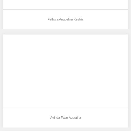
Fellisca Anggelina Keshia
Avinda Fajar Agustina
Aku mendukung Avinda Fajar Agustina Sebagai Model Favorit0
TTL : Sragen, 27 Agustus 2000 TB…
Avinda Fajar Agustina