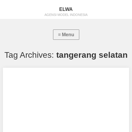
ELWA
AGENSI MODEL INDONESIA
Tag Archives:
tangerang selatan
Ileffa Angriani
Aku mendukung Ileffa Angriani Sebagai Model Favorit2 Tempat,
Tanggal Lahir : Jakarta, 14 April 2005…