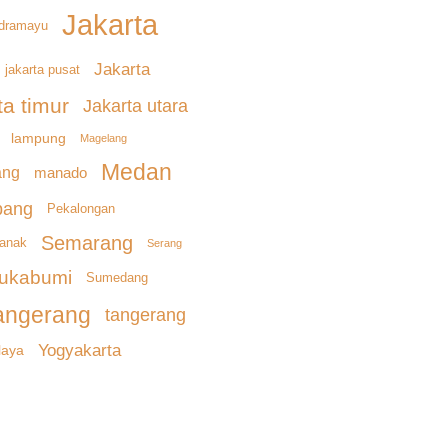
Jakarta
ndramayu
Jakarta
jakarta pusat
ta timur
Jakarta utara
lampung
Magelang
Medan
ang
manado
bang
Pekalongan
Semarang
ianak
Serang
ukabumi
Sumedang
angerang
tangerang
Yogyakarta
laya