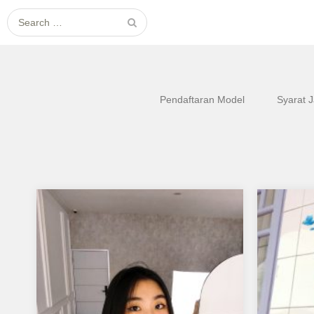
Search for:
Pendaftaran Model
Syarat 
Jesica
Putri 
Aku mendukung Jesica Sebagai
Aku men
Model Favorit1 Saya memiliki passion
Sebagai
di dunia fashion dan entertainment.
tanggal