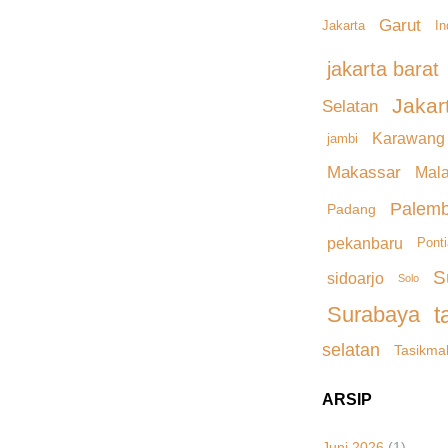
Garut
Jakarta
I
jakarta barat
Jakar
Selatan
Karawang
jambi
Makassar
Mal
Palem
Padang
pekanbaru
Pont
S
sidoarjo
Solo
Surabaya
t
selatan
Tasikma
ARSIP
Juni 2026
(1)