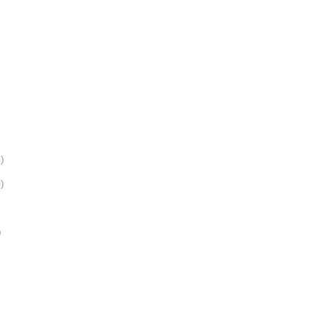
)
)
)