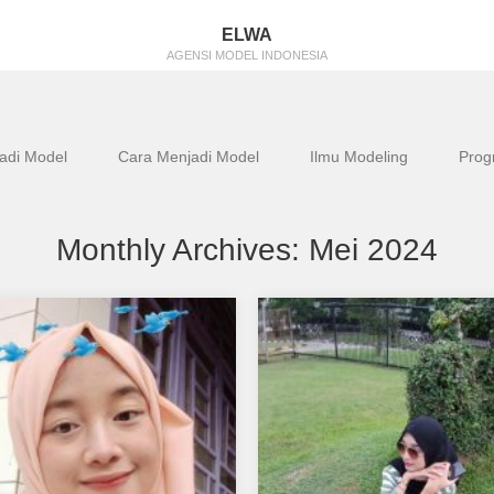
ELWA
AGENSI MODEL INDONESIA
Jadi Model
Cara Menjadi Model
Ilmu Modeling
Prog
Monthly Archives:
Mei 2024
Indah Lestari
Nahda Fitria
dukung Putri Indah Lestari
Aku mendukung Nahda Fitria
 Model Favorit0 tempat
Sebagai Model Favorit1 1. Te
 lahir 05 Agustus 2007 tinggi…
tanggal lahir : Pekanbaru, 27