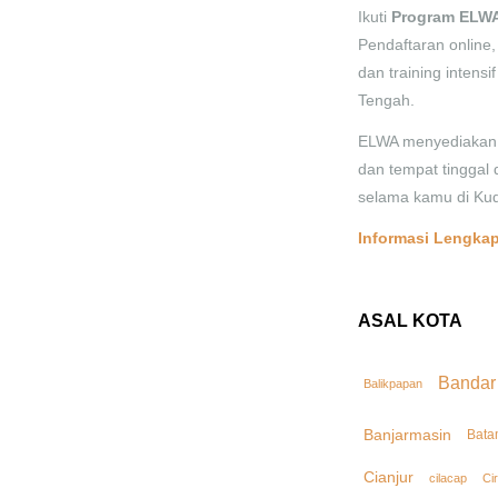
Ikuti
Program ELWA
Pendaftaran online, 
dan training intensi
Tengah.
ELWA menyediakan 
dan tempat tinggal 
selama kamu di Kud
Informasi Lengkap
ASAL KOTA
Bandar
Balikpapan
Banjarmasin
Bata
Cianjur
cilacap
Ci