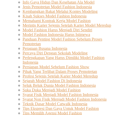
Info Gaya Hidup Dan Kesehatan Ala Model
Jenis Pemotretan Model Fashion Indonesia
Kembangkan Bakat Melalui Kontes Modeling
Kisah Sukses Model Fashion Indonesia
Memahami Kontrak Kerja Model Fashion
Merintis Karier Sejenis Setelah Karier Model Meredup
Model Fashion Harus Menjadi Diri Sendiri
Model Fashion Indonesia Harus Istimewa
Panduan Penting Model Fashion Sebelum Proses
Pemotretan
Peragaan Busana Indonesia
Percaya Diri Dengan Sekolah Modeling
Perlengkapan Yang Harus Dimiliki Model Fashion
Indonesia
Persiapan Model Sebelum Fashion Show
Pihak Yang Terlibat Dalam Proses Pemotretan
Profesi Sejenis Setelah Karier Model Meredup
Sejarah Model Fashion Di Indonesia
Seluk Beluk Dunia Model Fashion Indonesia
Suka Duka Menjadi Model Fashion
Syarat Fisik Menjadi Model Fashion Indonesia
Syarat Non Fisik Menjadi Model Fashion Indonesia
Teknik Dasar Model Catwalk Indonesia
Tips Ekspresi Dan Gaya Untuk Model Fashion
Tips Memilih Agensi Model Fashion