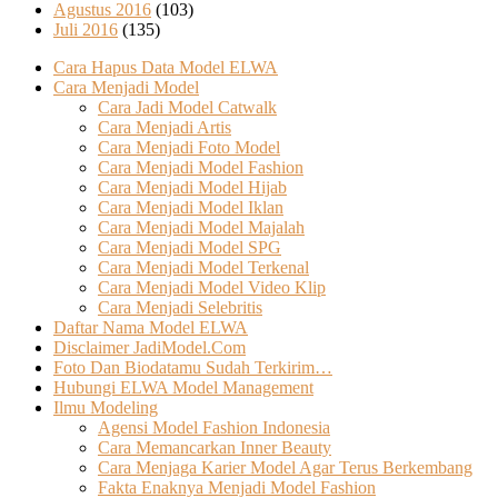
Agustus 2016
(103)
Juli 2016
(135)
Cara Hapus Data Model ELWA
Cara Menjadi Model
Cara Jadi Model Catwalk
Cara Menjadi Artis
Cara Menjadi Foto Model
Cara Menjadi Model Fashion
Cara Menjadi Model Hijab
Cara Menjadi Model Iklan
Cara Menjadi Model Majalah
Cara Menjadi Model SPG
Cara Menjadi Model Terkenal
Cara Menjadi Model Video Klip
Cara Menjadi Selebritis
Daftar Nama Model ELWA
Disclaimer JadiModel.Com
Foto Dan Biodatamu Sudah Terkirim…
Hubungi ELWA Model Management
Ilmu Modeling
Agensi Model Fashion Indonesia
Cara Memancarkan Inner Beauty
Cara Menjaga Karier Model Agar Terus Berkembang
Fakta Enaknya Menjadi Model Fashion