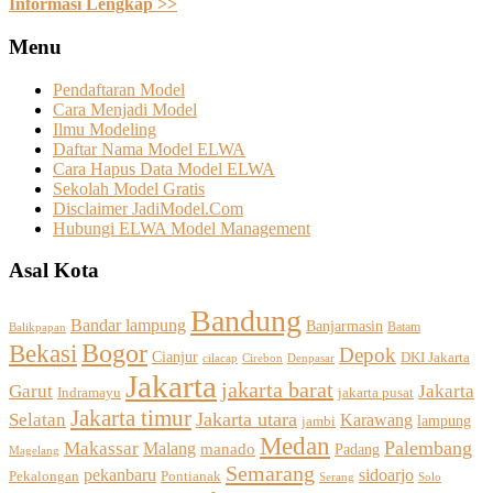
Informasi Lengkap >>
Menu
Pendaftaran Model
Cara Menjadi Model
Ilmu Modeling
Daftar Nama Model ELWA
Cara Hapus Data Model ELWA
Sekolah Model Gratis
Disclaimer JadiModel.Com
Hubungi ELWA Model Management
Asal Kota
Bandung
Bandar lampung
Banjarmasin
Batam
Balikpapan
Bogor
Bekasi
Depok
Cianjur
DKI Jakarta
Cirebon
cilacap
Denpasar
Jakarta
jakarta barat
Jakarta
Garut
Indramayu
jakarta pusat
Jakarta timur
Selatan
Jakarta utara
Karawang
jambi
lampung
Medan
Palembang
Makassar
Malang
manado
Padang
Magelang
Semarang
sidoarjo
pekanbaru
Pekalongan
Pontianak
Solo
Serang