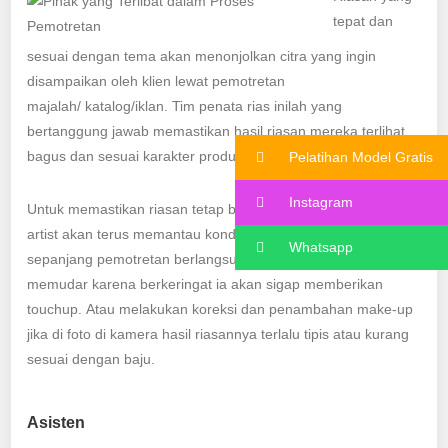
tepat dan
sesuai dengan tema akan menonjolkan citra yang ingin
disampaikan oleh klien lewat pemotretan
majalah/ katalog/iklan. Tim penata rias inilah yang
bertanggung jawab memastikan hasil riasan mereka terlihat
bagus dan sesuai karakter produk yang ditampilkan.
Pelatihan Model Gratis
Instagram
Untuk memastikan riasan tetap bagus seperti awal, make-up
artist akan terus memantau kondisi wajah sang model
Whatsapp
sepanjang pemotretan berlangsung. Jikariasan mulai
memudar karena berkeringat ia akan sigap memberikan
touchup. Atau melakukan koreksi dan penambahan make-up
jika di foto di kamera hasil riasannya terlalu tipis atau kurang
sesuai dengan baju.
Asisten