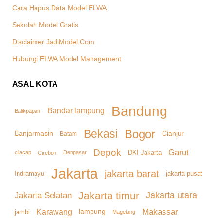
Cara Hapus Data Model ELWA
Sekolah Model Gratis
Disclaimer JadiModel.Com
Hubungi ELWA Model Management
ASAL KOTA
Bandung
Bandar lampung
Balikpapan
Bekasi
Bogor
Banjarmasin
Cianjur
Batam
Depok
Garut
DKI Jakarta
cilacap
Denpasar
Cirebon
Jakarta
jakarta barat
Indramayu
jakarta pusat
Jakarta timur
Jakarta Selatan
Jakarta utara
Makassar
Karawang
lampung
jambi
Magelang