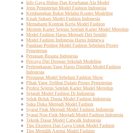
Info Gaya Hidup Dan Kesehatan Ala Model
Jenis Pemotretan Model Fashion Indonesia
Kembangkan Bakat Melalui Kontes Modeling
Kisah Sukses Model Fashion Indonesia
Memahami Kontrak Kerja Model Fashion
Merintis Karier Sejenis Setelah Karier Model Meredup
Model Fashion Harus Menjadi Diri Sendiri
Model Fashion Indonesia Harus Istimewa
Panduan Penting Model Fashion Sebelum Proses
Pemotretan
Peragaan Busana Indonesia
Percaya Diri Dengan Sekolah Modeling
Perlengkapan Yang Harus Dimiliki Model Fashion
Indonesia
Persiapan Model Sebelum Fashion Show
Pihak Yang Terlibat Dalam Proses Pemotretan
Profesi Sejenis Setelah Karier Model Meredup
Sejarah Model Fashion Di Indonesia
Seluk Beluk Dunia Model Fashion Indonesia
Suka Duka Menjadi Model Fashion
Syarat Fisik Menjadi Model Fashion Indonesia
Syarat Non Fisik Menjadi Model Fashion Indonesia
Teknik Dasar Model Catwalk Indonesia
Tips Ekspresi Dan Gaya Untuk Model Fashion
Tips Memilih Agensi Model Fashion