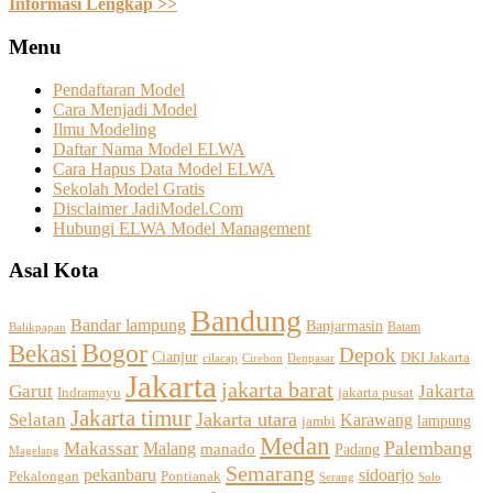
Informasi Lengkap >>
Menu
Pendaftaran Model
Cara Menjadi Model
Ilmu Modeling
Daftar Nama Model ELWA
Cara Hapus Data Model ELWA
Sekolah Model Gratis
Disclaimer JadiModel.Com
Hubungi ELWA Model Management
Asal Kota
Bandung
Bandar lampung
Banjarmasin
Batam
Balikpapan
Bogor
Bekasi
Depok
Cianjur
DKI Jakarta
Cirebon
cilacap
Denpasar
Jakarta
jakarta barat
Jakarta
Garut
Indramayu
jakarta pusat
Jakarta timur
Selatan
Jakarta utara
Karawang
jambi
lampung
Medan
Palembang
Makassar
Malang
manado
Padang
Magelang
Semarang
sidoarjo
pekanbaru
Pekalongan
Pontianak
Solo
Serang