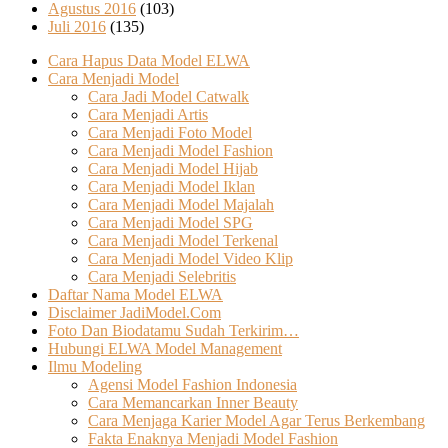
Agustus 2016
(103)
Juli 2016
(135)
Cara Hapus Data Model ELWA
Cara Menjadi Model
Cara Jadi Model Catwalk
Cara Menjadi Artis
Cara Menjadi Foto Model
Cara Menjadi Model Fashion
Cara Menjadi Model Hijab
Cara Menjadi Model Iklan
Cara Menjadi Model Majalah
Cara Menjadi Model SPG
Cara Menjadi Model Terkenal
Cara Menjadi Model Video Klip
Cara Menjadi Selebritis
Daftar Nama Model ELWA
Disclaimer JadiModel.Com
Foto Dan Biodatamu Sudah Terkirim…
Hubungi ELWA Model Management
Ilmu Modeling
Agensi Model Fashion Indonesia
Cara Memancarkan Inner Beauty
Cara Menjaga Karier Model Agar Terus Berkembang
Fakta Enaknya Menjadi Model Fashion