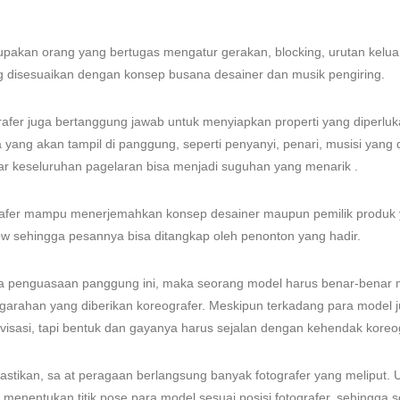
pakan orang yang bertugas mengatur gerakan, blocking, urutan kelua
g disesuaikan dengan konsep busana desainer dan musik pengiring.
grafer juga bertanggung jawab untuk menyiapkan properti yang diperlu
yang akan tampil di panggung, seperti penyanyi, penari, musisi yang 
r keseluruhan pagelaran bisa menjadi suguhan yang menarik .
afer mampu menerjemahkan konsep desainer maupun pemilik produk
 sehingga pesannya bisa ditangkap oleh penonton yang hadir.
ya penguasaan panggung ini, maka seorang model harus benar-benar
ngarahan yang diberikan koreografer. Meskipun terkadang para model 
isasi, tapi bentuk dan gayanya harus sejalan dengan kehendak koreog
astikan, sa at peragaan berlangsung banyak fotografer yang meliput. U
 menentukan titik pose para model sesuai posisi fotografer, sehingga s