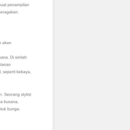
buat penampilan
peragakan.
n akan
na. Di sinilah
atanan
, seperti kebaya,
. Seorang stylist
ma busana,
ntuk bunga-