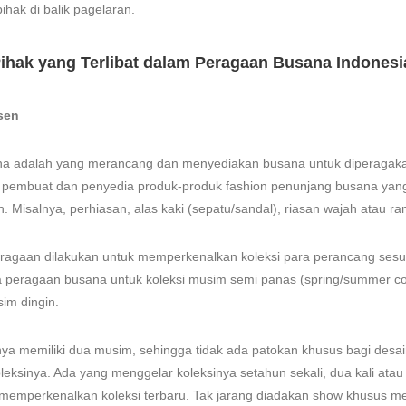
ihak di balik pagelaran.
 Pihak yang Terlibat dalam Peragaan Busana Indonesi
sen
a adalah yang merancang dan menyediakan busana untuk diperagak
 pembuat dan penyedia produk-produk fashion penunjang busana yan
. Misalnya, perhiasan, alas kaki (sepatu/sandal), riasan wajah atau ra
peragaan dilakukan untuk memperkenalkan koleksi para perancang ses
 peragaan busana untuk koleksi musim semi panas (spring/summer col
sim dingin.
nya memiliki dua musim, sehingga tidak ada patokan khusus bagi desai
eksinya. Ada yang menggelar koleksinya setahun sekali, dua kali atau 
p memperkenalkan koleksi terbaru. Tak jarang diadakan show khusus 