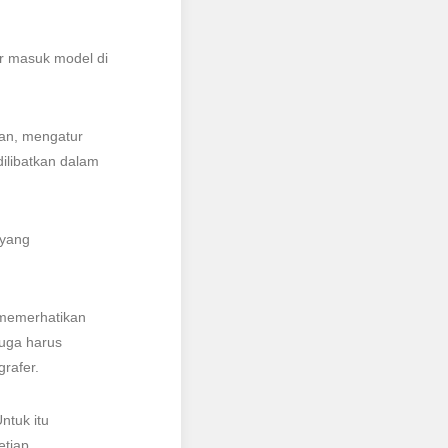
r masuk model di
kan, mengatur
dilibatkan dalam
 yang
 memerhatikan
juga harus
rafer.
ntuk itu
etiap