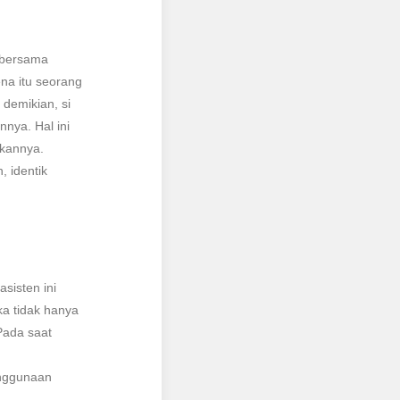
 bersama
ena itu seorang
demikian, si
nya. Hal ini
nkannya.
 identik
sisten ini
a tidak hanya
Pada saat
enggunaan