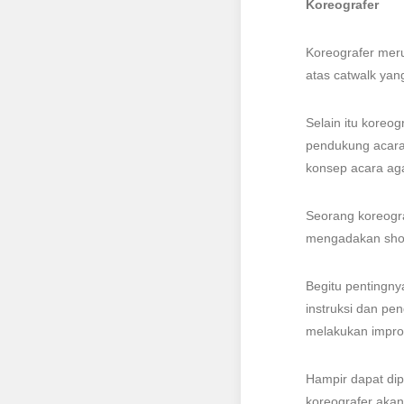
Koreografer
Koreografer meru
atas catwalk yan
Selain itu koreo
pendukung acara 
konsep acara aga
Seorang koreogr
mengadakan show
Begitu pentingn
instruksi dan pe
melakukan improv
Hampir dapat dip
koreografer akan