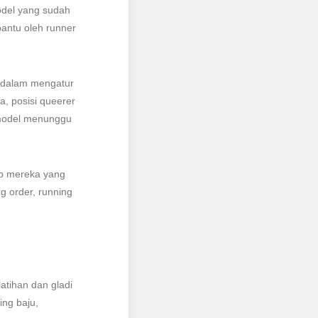
odel yang sudah
antu oleh runner
) dalam mengatur
, posisi queerer
 model menunggu
ab mereka yang
g order, running
atihan dan gladi
ing baju,