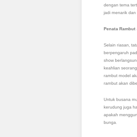
dengan tema tert
jadi menarik dan
Penata Rambut a
Selain riasan, 
berpengaruh pada
show berlangsung
keahlian seorang
rambut model aka
rambut akan dib
Untuk busana mus
kerudung juga h
apakah mengguna
bunga.