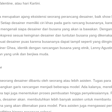
lentine, atau hari Kartini.
 merupakan ajang eksistensi seorang perancang desainer, baik show
 Setiap desainer memiliki ciri khas pada garis rancang busananya, kar
mengenali siapa desainer dari busana yang akan ia bawakan. Dengan 
kspresi sesuai keinginan desainer dan tuntutan busana yang dikenakan
at desainer puas karena busananya dapat tampil seperti yang diingi
ner Ghea, identik dengan rancangan busana yang etnik, Lenny Agustin,
n yang unik dan berjiwa muda.
r
seorang desainer dibantu oleh seorang atau lebih asisten. Tugas para a
ngkan garis rancangan menjadi beberapa model. Ada kalanya, merek
a tapi juga menentukan proses pembuatan hingga penyelesaiannya. 
, desainer akan. membutuhkan lebih banyak asisten untuk membantu
na yang akan dikenakan para model. Para asisten juga mengawasi p
tfitting hingga peragaan selesai.