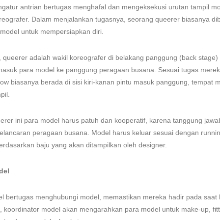
ngatur antrian bertugas menghafal dan mengeksekusi urutan tampil m
reografer. Dalam menjalankan tugasnya, seorang queerer biasanya dib
model untuk mempersiapkan diri.
, queerer adalah wakil koreografer di belakang panggung (back stage
masuk para model ke panggung peragaan busana. Sesuai tugas mereka
ow biasanya berada di sisi kiri-kanan pintu masuk panggung, tempat
pil.
rer ini para model harus patuh dan kooperatif, karena tanggung jaw
elancaran peragaan busana. Model harus keluar sesuai dengan runnin
 berdasarkan baju yang akan ditampilkan oleh designer.
del
l bertugas menghubungi model, memastikan mereka hadir pada saat l
 H, koordinator model akan mengarahkan para model untuk make-up, fitt