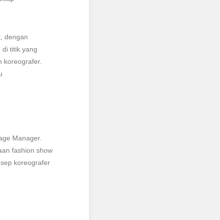
t, dengan
di titik yang
 koreografer.
u
tage Manager.
aan fashion show
nsep koreografer