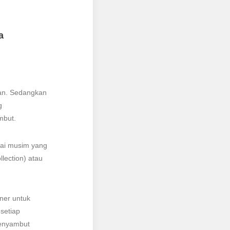
a
an. Sedangkan
g
mbut.
uai musim yang
lection) atau
ner untuk
setiap
menyambut