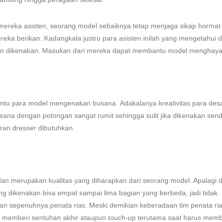
mereka asisten, seorang model sebaiknya tetap menjaga sikap hormat
reka berikan. Kadangkala justru para asisten inilah yang mengetahui d
n dikenakan. Masukan dari mereka dapat membantu model menghaya
tu para model mengenakan busana. Adakalanya kreativitas para des
ana dengan potongan sangat rumit sehingga sulit jika dikenakan sendi
eran dresser dibutuhkan.
an merupakan kualitas yang diharapkan dari seorang model. Apalagi 
g dikenakan bisa empat sampai lima bagian yang berbeda, jadi tidak
n sepenuhnya penata rias. Meski demikian keberadaan tim penata ri
k memberi sentuhan akhir ataupun touch-up terutama saat harus me