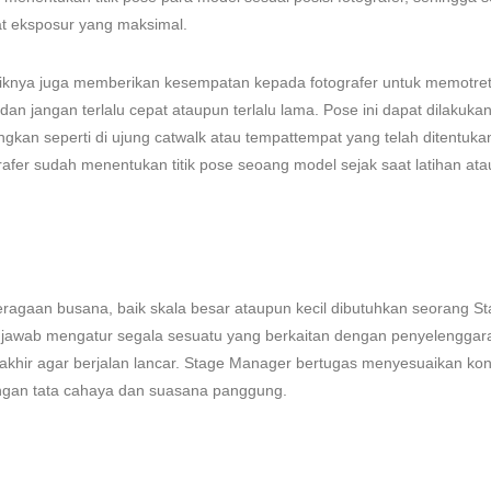
 eksposur yang maksimal.
iknya juga memberikan kesempatan kepada fotografer untuk memotre
an jangan terlalu cepat ataupun terlalu lama. Pose ini dapat dilakukan 
gkan seperti di ujung catwalk atau tempattempat yang telah ditentukan
afer sudah menentukan titik pose seoang model sejak saat latihan ata
ragaan busana, baik skala besar ataupun kecil dibutuhkan seorang S
 jawab mengatur segala sesuatu yang berkaitan dengan penyelenggar
 akhir agar berjalan lancar. Stage Manager bertugas menyesuaikan ko
ngan tata cahaya dan suasana panggung.