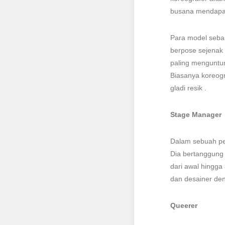
busana mendapat
Para model seba
berpose sejenak d
paling menguntun
Biasanya koreogr
gladi resik .
Stage Manager
Dalam sebuah pe
Dia bertanggung
dari awal hingga
dan desainer de
Queerer