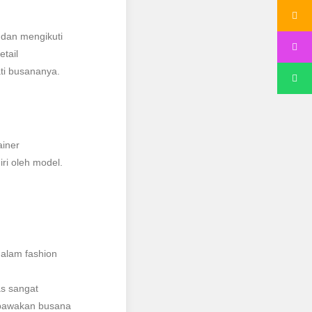
 dan mengikuti
etail
ti busananya.
ainer
ri oleh model.
dalam fashion
as sangat
mbawakan busana