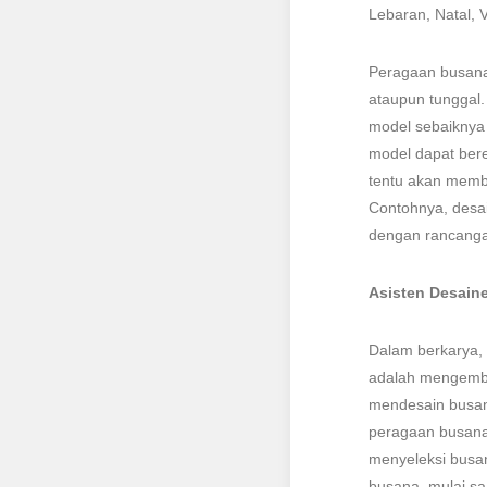
Lebaran, Natal, Va
Peragaan busana
ataupun tunggal.
model sebaiknya 
model dapat bere
tentu akan membu
Contohnya, desai
dengan rancanga
Asisten Desaine
Dalam berkarya, 
adalah mengemba
mendesain busan
peragaan busana
menyeleksi busa
busana, mulai saa