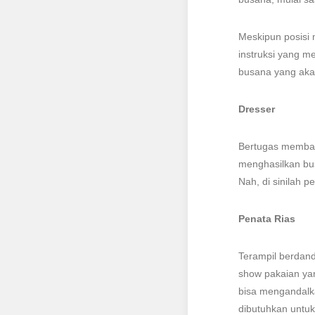
Meskipun posisi 
instruksi yang me
busana yang aka
Dresser
Bertugas memban
menghasilkan bus
Nah, di sinilah p
Penata Rias
Terampil berdand
show pakaian yan
bisa mengandalka
dibutuhkan untu