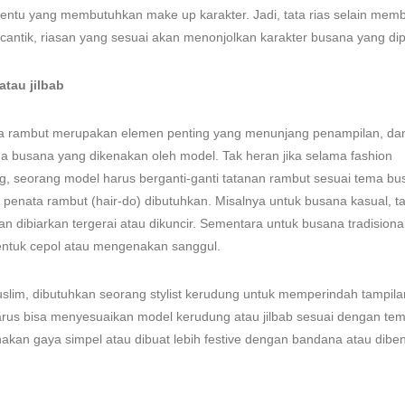
entu yang membutuhkan make up karakter. Jadi, tata rias selain mem
 cantik, riasan yang sesuai akan menonjolkan karakter busana yang di
tau jilbab
tata rambut merupakan elemen penting yang menunjang penampilan, da
 busana yang dikenakan oleh model. Tak heran jika selama fashion
, seorang model harus berganti-ganti tatanan rambut sesuai tema busa
 penata rambut (hair-do) dibutuhkan. Misalnya untuk busana kasual, t
n dibiarkan tergerai atau dikuncir. Sementara untuk busana tradisional
entuk cepol atau mengenakan sanggul.
lim, dibutuhkan seorang stylist kerudung untuk memperindah tampilan
arus bisa menyesuaikan model kerudung atau jilbab sesuai dengan te
kan gaya simpel atau dibuat lebih festive dengan bandana atau dibe