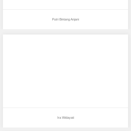
Putri Bintang Anjani
Ira Widayati
Aku mendukung Ira Widayati Sebagai Model Favorit1 Tempat,
Tanggal Lahir : peninjauan, 21 desember 1987…
Ira Widayati