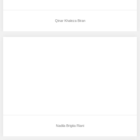
Qinar Khaleza Biran
Nadila Brigita Riani
Aku mendukung Nadila Brigita Riani Sebagai Model Favorit0
Tempat, Tanggal Lahir : kasui,26 juli p2001…
Nadila Brigita Riani