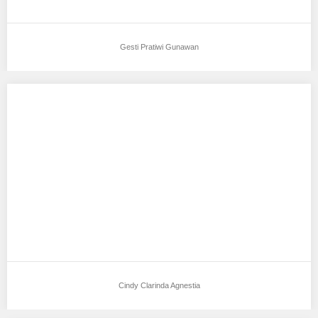
Gesti Pratiwi Gunawan
Cindy Clarinda Agnestia
Aku mendukung Cindy Clarinda Agnestia Sebagai Model Favorit0
Tempat tanggal lahir : Karang Endah ,…
Cindy Clarinda Agnestia