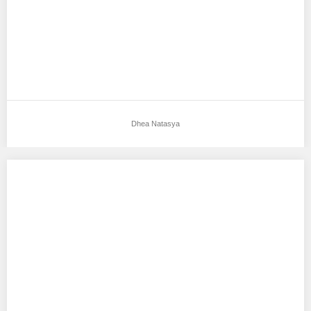
Dhea Natasya
Putri Bintang Anjani
Aku mendukung Putri Bintang Anjani Sebagai Model Favorit0
Nama:putri bintang anjani Alamat:clauster citra mas Tg:…