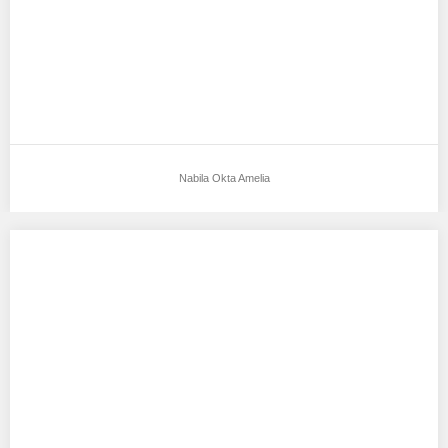
Nabila Okta Amelia
Qinar Khaleza Biran
Aku mendukung Qinar Khaleza Biran Sebagai Model Favorit0
Tempat, tanggal lahir : Tangerang, 05 Mei…