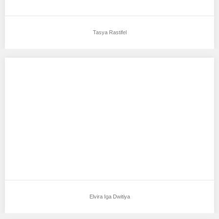
Tasya Rastifel
Elvira Iga Dwitiya
Aku mendukung Elvira Iga Dwitiya Sebagai Model Favorit0
Tempat, Tanggal Lahir : Bandar Lampung, 14…
Elvira Iga Dwitiya