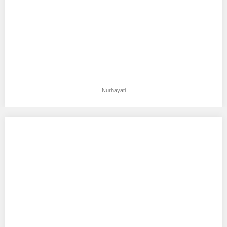
Nurhayati
Gesti Pratiwi Gunawan
Aku mendukung Gesti Pratiwi Gunawan Sebagai Model Favorit0
Bandar lampung, 19 maret 2001 Tinggi badan…