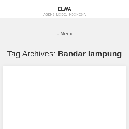
ELWA
AGENSI MODEL INDONESIA
Tag Archives:
Bandar lampung
Tasya Rastifel
Aku mendukung Tasya Rastifel Sebagai Model Favorit0 Tempat,
Tanggal Lahir : Lubuk linggau, 21 Januari…