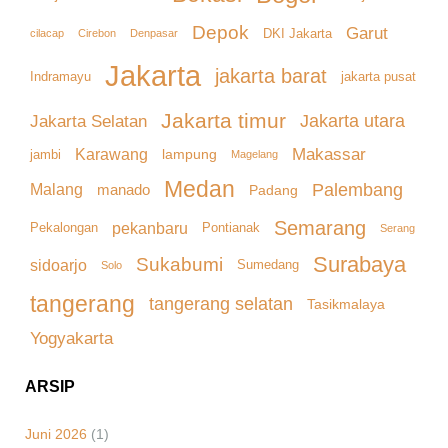
Depok
Garut
DKI Jakarta
cilacap
Denpasar
Cirebon
Jakarta
jakarta barat
Indramayu
jakarta pusat
Jakarta timur
Jakarta Selatan
Jakarta utara
Makassar
Karawang
lampung
jambi
Magelang
Medan
Palembang
Malang
manado
Padang
Semarang
pekanbaru
Pekalongan
Pontianak
Serang
Surabaya
Sukabumi
sidoarjo
Sumedang
Solo
tangerang
tangerang selatan
Tasikmalaya
Yogyakarta
ARSIP
Juni 2026
(1)