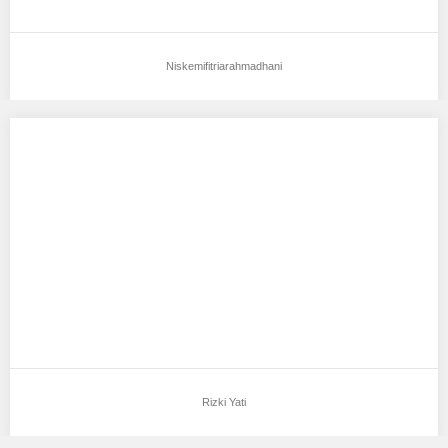
Niskemifitriarahmadhani
Rizki Yati
Aku mendukung Rizki Yati Sebagai Model Favorit0 Tempat,
Tanggal Lahir : Bandar Lampung, 09 agustus…
Rizki Yati