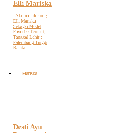
Elli Mariska
Aku mendukung
Elli Mariska
Sebagai Model
Favorit0 Tempat,
Tanggal Lahir :
Palembang Tinggi
Bandan :…
Elli Mariska
Desti Ayu