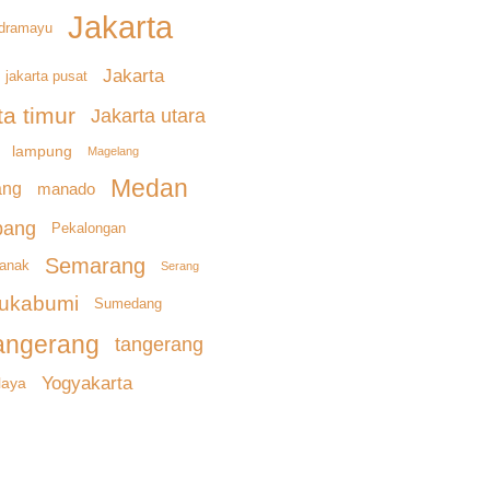
Jakarta
ndramayu
Jakarta
jakarta pusat
ta timur
Jakarta utara
lampung
Magelang
Medan
ang
manado
bang
Pekalongan
Semarang
ianak
Serang
ukabumi
Sumedang
angerang
tangerang
Yogyakarta
laya