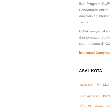
Ikuti
Program ELWA
Pendaftaran online, 
dan training intensi
Tengah.
ELWA menyediakan 
dan tempat tinggal 
selama kamu di Kud
Informasi Lengkap
ASAL KOTA
Bandar
Balikpapan
Banjarmasin
Bata
Cianjur
cilacap
Ci