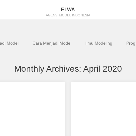
ELWA
AGENSI MODEL INDONESIA
Jadi Model
Cara Menjadi Model
Ilmu Modeling
Prog
Monthly Archives:
April 2020
Melinda
Putri Lestari Simanjuntak
ndukung Dian Melinda
Aku mendukung Putri Lestari
 Model Favorit0 Tempat,
Simanjuntak Sebagai Model Fa
 Lahir : Purwkarta,21 Januari
Tempat tanggal lahir : 12-12-1