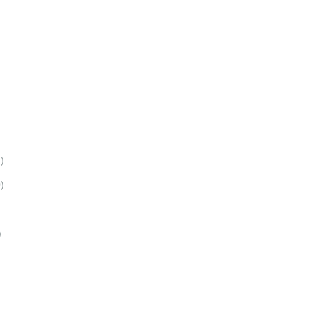
)
)
)