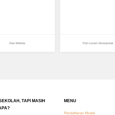
inggi…
Tinggi badan…
Dian Melinda
Putri Lestari Simanjuntak
SEKOLAH, TAPI MASIH
MENU
APA?
Pendaftaran Model