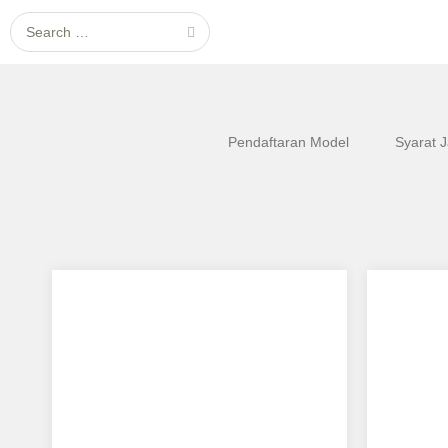
Search for:
Pendaftaran Model
Syarat 
Rosneni
Dian 
Aku mendukung Rosneni Sebagai
Aku me
Model Favorit0 TTL : INDRAMAYU 18
Sebagai
NOVEMBER 1996 TINGGI : 155…
Tanggal