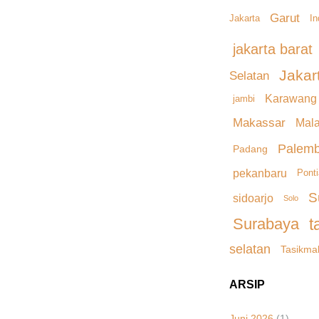
Garut
Jakarta
I
jakarta barat
Jakar
Selatan
Karawang
jambi
Makassar
Mal
Palem
Padang
pekanbaru
Pont
S
sidoarjo
Solo
Surabaya
t
selatan
Tasikma
ARSIP
Juni 2026
(1)