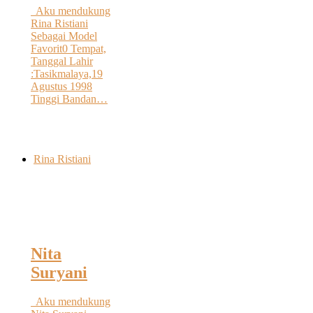
Aku mendukung
Rina Ristiani
Sebagai Model
Favorit0 Tempat,
Tanggal Lahir
:Tasikmalaya,19
Agustus 1998
Tinggi Bandan…
Rina Ristiani
Nita
Suryani
Aku mendukung