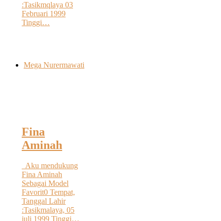
:Tasikmqlaya 03
Februari 1999
Tinggi…
Mega Nurermawati
Fina
Aminah
Aku mendukung
Fina Aminah
Sebagai Model
Favorit0 Tempat,
Tanggal Lahir
:Tasikmalaya, 05
juli 1999 Tinggi…