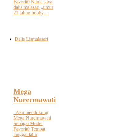
Favorit0 Nama saya
dalis malasari ,,umur
21 tahun hobby…
Dalis Lismalasari
Mega
Nurermawati
Aku mendukung
Mega Nurermawati
Sebagai Model
Favorit0 Tempat
tanggal lahir