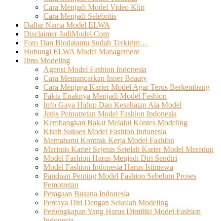
Cara Menjadi Model Video Klip
Cara Menjadi Selebritis
Daftar Nama Model ELWA
Disclaimer JadiModel.Com
Foto Dan Biodatamu Sudah Terkirim…
Hubungi ELWA Model Management
Ilmu Modeling
Agensi Model Fashion Indonesia
Cara Memancarkan Inner Beauty
Cara Menjaga Karier Model Agar Terus Berkembang
Fakta Enaknya Menjadi Model Fashion
Info Gaya Hidup Dan Kesehatan Ala Model
Jenis Pemotretan Model Fashion Indonesia
Kembangkan Bakat Melalui Kontes Modeling
Kisah Sukses Model Fashion Indonesia
Memahami Kontrak Kerja Model Fashion
Merintis Karier Sejenis Setelah Karier Model Meredup
Model Fashion Harus Menjadi Diri Sendiri
Model Fashion Indonesia Harus Istimewa
Panduan Penting Model Fashion Sebelum Proses
Pemotretan
Peragaan Busana Indonesia
Percaya Diri Dengan Sekolah Modeling
Perlengkapan Yang Harus Dimiliki Model Fashion
Indonesia