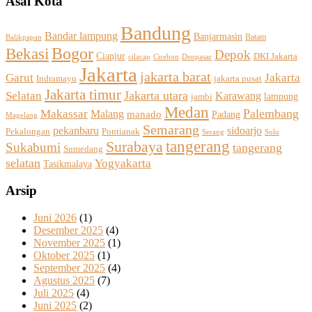
Asal Kota
Bandung
Bandar lampung
Banjarmasin
Batam
Balikpapan
Bogor
Bekasi
Depok
Cianjur
DKI Jakarta
Cirebon
cilacap
Denpasar
Jakarta
jakarta barat
Jakarta
Garut
Indramayu
jakarta pusat
Jakarta timur
Selatan
Jakarta utara
Karawang
jambi
lampung
Medan
Palembang
Makassar
Malang
manado
Padang
Magelang
Semarang
sidoarjo
pekanbaru
Pekalongan
Pontianak
Solo
Serang
tangerang
Surabaya
Sukabumi
tangerang
Sumedang
selatan
Yogyakarta
Tasikmalaya
Arsip
Juni 2026
(1)
Desember 2025
(4)
November 2025
(1)
Oktober 2025
(1)
September 2025
(4)
Agustus 2025
(7)
Juli 2025
(4)
Juni 2025
(2)