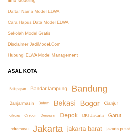
Ilmu Modeling
Daftar Nama Model ELWA
Cara Hapus Data Model ELWA
Sekolah Model Gratis
Disclaimer JadiModel.Com
Hubungi ELWA Model Management
ASAL KOTA
Bandung
Bandar lampung
Balikpapan
Bekasi
Bogor
Banjarmasin
Cianjur
Batam
Depok
Garut
DKI Jakarta
cilacap
Denpasar
Cirebon
Jakarta
jakarta barat
Indramayu
jakarta pusat