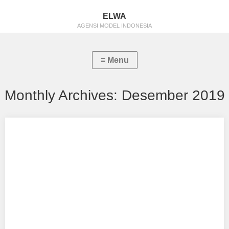
ELWA
AGENSI MODEL INDONESIA
Monthly Archives:
Desember 2019
Aisyah Salma Izzatunnisa
Aku mendukung Aisyah Salma Izzatunnisa Sebagai Model
Favorit0 Tempat, Tanggal Lahir : Malang, 3 Oktober…