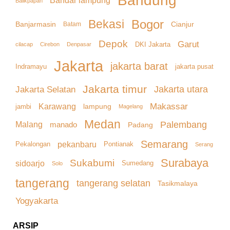
Bandung
Bandar lampung
Balikpapan
Bekasi
Bogor
Banjarmasin
Cianjur
Batam
Depok
Garut
DKI Jakarta
cilacap
Denpasar
Cirebon
Jakarta
jakarta barat
Indramayu
jakarta pusat
Jakarta timur
Jakarta Selatan
Jakarta utara
Makassar
Karawang
lampung
jambi
Magelang
Medan
Palembang
Malang
manado
Padang
Semarang
pekanbaru
Pekalongan
Pontianak
Serang
Surabaya
Sukabumi
sidoarjo
Sumedang
Solo
tangerang
tangerang selatan
Tasikmalaya
Yogyakarta
ARSIP