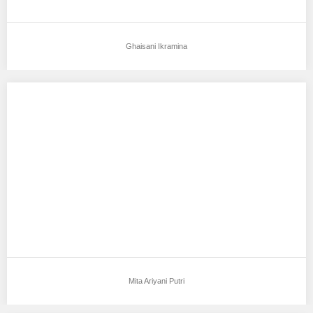
Ghaisani Ikramina
Mita Ariyani Putri
Aku mendukung Mita Ariyani Putri Sebagai Model Favorit0 Nama:
Mita ariyani Putri Umur: 20th Jenis…
Mita Ariyani Putri