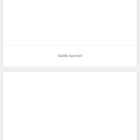
Nabilla Agustiani
Mona MeyLita
Aku mendukung Mona MeyLita Sebagai Model Favorit0 TTL :
Jakarta, 7 Mey 1995 TB :…