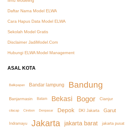
Ilmu Modeling
Daftar Nama Model ELWA
Cara Hapus Data Model ELWA
Sekolah Model Gratis
Disclaimer JadiModel.Com
Hubungi ELWA Model Management
ASAL KOTA
Bandung
Bandar lampung
Balikpapan
Bekasi
Bogor
Banjarmasin
Cianjur
Batam
Depok
Garut
DKI Jakarta
cilacap
Denpasar
Cirebon
Jakarta
jakarta barat
Indramayu
jakarta pusat