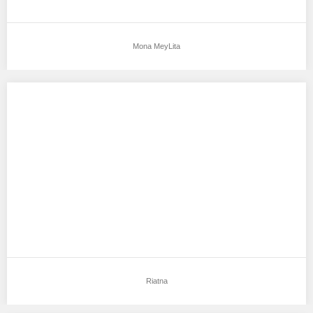
Mona MeyLita
Riatna
Aku mendukung Riatna Sebagai Model Favorit0 Tempat, Tanggal
Lahir : Jakarta , 23 Oktober 1996…
Riatna