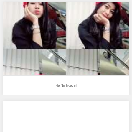
Ida Nurhidayati
Aku mendukung Ida Nurhidayati Sebagai Model Favorit0 Tempat,
Tanggal Lahir : JAKARTA 02SEPTEMBER 1997 Tinggi…
Ida Nurhidayati
Deswita Angraeny
Aku mendukung Deswita Angraeny Sebagai Model Favorit0
Tempat, Tanggal Lahir : Jakarta, 22 Desember 2002…