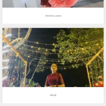
Jessica Laura
Verell
Aku mendukung Verell Sebagai Model Favorit0 I’m Verell from
Indonesia living in Jakarta, I was…
Verell