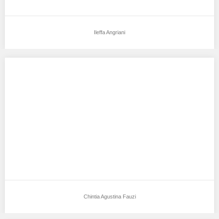
Ileffa Angriani
Chintia Agustina Fauzi
Aku mendukung Chintia Agustina Fauzi Sebagai Model Favorit0
Tempat, Tanggal Lahir : Tangerang, 19 Agustus…
Chintia Agustina Fauzi