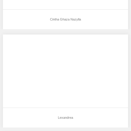
Cintha Ghaza Nazylla
Lexandrea
Aku mendukung Lexandrea Sebagai Model Favorit0 Tempat,
Tanggal Lahir : Jakarta, 12 Januari 2008 Tinggi…
Lexandrea