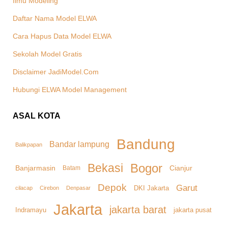
Ilmu Modeling
Daftar Nama Model ELWA
Cara Hapus Data Model ELWA
Sekolah Model Gratis
Disclaimer JadiModel.Com
Hubungi ELWA Model Management
ASAL KOTA
Bandung
Bandar lampung
Balikpapan
Bekasi
Bogor
Banjarmasin
Cianjur
Batam
Depok
Garut
DKI Jakarta
cilacap
Denpasar
Cirebon
Jakarta
jakarta barat
Indramayu
jakarta pusat