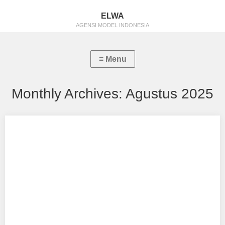
ELWA
AGENSI MODEL INDONESIA
Monthly Archives:
Agustus 2025
Cintha Ghaza Nazylla
Aku mendukung Cintha Ghaza Nazylla Sebagai Model Favorit0
Tempat, Tanggal Lahir : Bandung, 09 Januari…