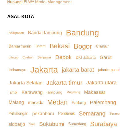
Hubungi ELWA Model Management
ASAL KOTA
Bandung
Bandar lampung
Balikpapan
Bekasi
Bogor
Banjarmasin
Cianjur
Batam
Depok
Garut
DKI Jakarta
cilacap
Denpasar
Cirebon
Jakarta
jakarta barat
Indramayu
jakarta pusat
Jakarta timur
Jakarta Selatan
Jakarta utara
Makassar
Karawang
lampung
jambi
Magelang
Medan
Palembang
Malang
manado
Padang
Semarang
pekanbaru
Pekalongan
Pontianak
Serang
Surabaya
Sukabumi
sidoarjo
Sumedang
Solo