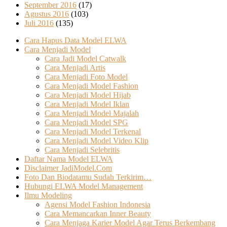
September 2016
(17)
Agustus 2016
(103)
Juli 2016
(135)
Cara Hapus Data Model ELWA
Cara Menjadi Model
Cara Jadi Model Catwalk
Cara Menjadi Artis
Cara Menjadi Foto Model
Cara Menjadi Model Fashion
Cara Menjadi Model Hijab
Cara Menjadi Model Iklan
Cara Menjadi Model Majalah
Cara Menjadi Model SPG
Cara Menjadi Model Terkenal
Cara Menjadi Model Video Klip
Cara Menjadi Selebritis
Daftar Nama Model ELWA
Disclaimer JadiModel.Com
Foto Dan Biodatamu Sudah Terkirim…
Hubungi ELWA Model Management
Ilmu Modeling
Agensi Model Fashion Indonesia
Cara Memancarkan Inner Beauty
Cara Menjaga Karier Model Agar Terus Berkembang