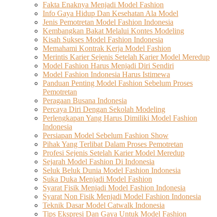
Fakta Enaknya Menjadi Model Fashion
Info Gaya Hidup Dan Kesehatan Ala Model
Jenis Pemotretan Model Fashion Indonesia
Kembangkan Bakat Melalui Kontes Modeling
Kisah Sukses Model Fashion Indonesia
Memahami Kontrak Kerja Model Fashion
Merintis Karier Sejenis Setelah Karier Model Meredup
Model Fashion Harus Menjadi Diri Sendiri
Model Fashion Indonesia Harus Istimewa
Panduan Penting Model Fashion Sebelum Proses
Pemotretan
Peragaan Busana Indonesia
Percaya Diri Dengan Sekolah Modeling
Perlengkapan Yang Harus Dimiliki Model Fashion
Indonesia
Persiapan Model Sebelum Fashion Show
Pihak Yang Terlibat Dalam Proses Pemotretan
Profesi Sejenis Setelah Karier Model Meredup
Sejarah Model Fashion Di Indonesia
Seluk Beluk Dunia Model Fashion Indonesia
Suka Duka Menjadi Model Fashion
Syarat Fisik Menjadi Model Fashion Indonesia
Syarat Non Fisik Menjadi Model Fashion Indonesia
Teknik Dasar Model Catwalk Indonesia
Tips Ekspresi Dan Gaya Untuk Model Fashion