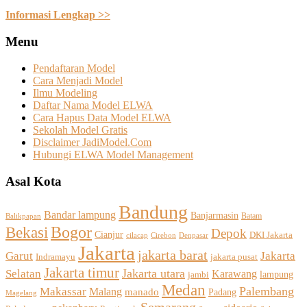
Informasi Lengkap >>
Menu
Pendaftaran Model
Cara Menjadi Model
Ilmu Modeling
Daftar Nama Model ELWA
Cara Hapus Data Model ELWA
Sekolah Model Gratis
Disclaimer JadiModel.Com
Hubungi ELWA Model Management
Asal Kota
Bandung
Bandar lampung
Banjarmasin
Batam
Balikpapan
Bogor
Bekasi
Depok
Cianjur
DKI Jakarta
Cirebon
cilacap
Denpasar
Jakarta
jakarta barat
Jakarta
Garut
Indramayu
jakarta pusat
Jakarta timur
Selatan
Jakarta utara
Karawang
jambi
lampung
Medan
Palembang
Makassar
Malang
manado
Padang
Magelang