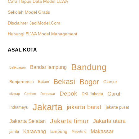
Cara Hapus Data Model ELWA
Sekolah Model Gratis
Disclaimer JadiModel.Com
Hubungi ELWA Model Management
ASAL KOTA
Bandung
Bandar lampung
Balikpapan
Bekasi
Bogor
Banjarmasin
Cianjur
Batam
Depok
Garut
DKI Jakarta
cilacap
Denpasar
Cirebon
Jakarta
jakarta barat
Indramayu
jakarta pusat
Jakarta timur
Jakarta Selatan
Jakarta utara
Makassar
Karawang
lampung
jambi
Magelang