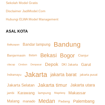
Sekolah Model Gratis
Disclaimer JadiModel.Com
Hubungi ELWA Model Management
ASAL KOTA
Bandung
Bandar lampung
Balikpapan
Bekasi
Bogor
Banjarmasin
Cianjur
Batam
Depok
Garut
DKI Jakarta
cilacap
Denpasar
Cirebon
Jakarta
jakarta barat
Indramayu
jakarta pusat
Jakarta timur
Jakarta Selatan
Jakarta utara
Makassar
Karawang
lampung
jambi
Magelang
Medan
Palembang
Malang
manado
Padang