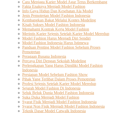
Cara Menjaga Karier Model Agar Terus Berkembang
Fakta Enaknya Menjadi Model Fashion
Info Gaya Hidup Dan Kesehatan Ala Model
Jenis Pemotretan Model Fashion Indonesia
Kembangkan Bakat Melalui Kontes Modeling
Kisah Sukses Model Fashion Indonesia
Memahami Kontrak Kerja Model Fashion
Merintis Karier Sejenis Setelah Karier Model Meredup
Model Fashion Harus Menjadi Diri Sendiri
Model Fashion Indonesia Harus Istimewa
Panduan Penting Model Fashion Sebelum Proses
Pemotretan
Peragaan Busana Indonesia
Percaya Diri Dengan Sekolah Modeling
Perlengkapan Yang Harus Dimiliki Model Fashion
Indonesia
Persiapan Model Sebelum Fashion Show
Pihak Yang Terlibat Dalam Proses Pemotretan
Profesi Sejenis Setelah Karier Model Meredup
Sejarah Model Fashion Di Indonesia
Seluk Beluk Dunia Model Fashion Indonesia
Suka Duka Menjadi Model Fashion
Syarat Fisik Menjadi Model Fashion Indonesia
Syarat Non Fisik Menjadi Model Fashion Indonesia
Teknik Dasar Model Catwalk Indonesia