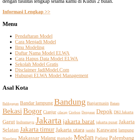
dengan fasilitas lengkap selama kamu di Kudus 2 bulan.
Informasi Lengkap >>
Menu
Pendaftaran Model
Cara Menjadi Model
Ilmu Modeling
Daftar Nama Model ELWA
Cara Hapus Data Model ELWA
Sekolah Model Gratis
Disclaimer JadiModel.Com
Hubungi ELWA Model Management
Asal Kota
Bandung
Bandar lampung
Banjarmasin
Batam
Balikpapan
Bogor
Bekasi
Depok
Cianjur
DKI Jakarta
Cirebon
cilacap
Denpasar
Jakarta
jakarta barat
Jakarta
Garut
Indramayu
jakarta pusat
Jakarta timur
Selatan
Jakarta utara
Karawang
jambi
lampung
Medan
Palembang
Makassar
Malang
manado
Padang
Magelang