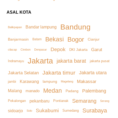
ASAL KOTA
Bandung
Bandar lampung
Balikpapan
Bekasi
Bogor
Banjarmasin
Cianjur
Batam
Depok
Garut
DKI Jakarta
cilacap
Denpasar
Cirebon
Jakarta
jakarta barat
Indramayu
jakarta pusat
Jakarta timur
Jakarta Selatan
Jakarta utara
Makassar
Karawang
lampung
jambi
Magelang
Medan
Palembang
Malang
manado
Padang
Semarang
pekanbaru
Pekalongan
Pontianak
Serang
Surabaya
Sukabumi
sidoarjo
Sumedang
Solo