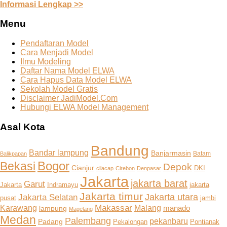
Informasi Lengkap >>
Menu
Pendaftaran Model
Cara Menjadi Model
Ilmu Modeling
Daftar Nama Model ELWA
Cara Hapus Data Model ELWA
Sekolah Model Gratis
Disclaimer JadiModel.Com
Hubungi ELWA Model Management
Asal Kota
Bandung
Bandar lampung
Banjarmasin
Batam
Balikpapan
Bogor
Bekasi
Depok
Cianjur
DKI
cilacap
Cirebon
Denpasar
Jakarta
jakarta barat
Garut
Jakarta
Indramayu
jakarta
Jakarta timur
Jakarta Selatan
Jakarta utara
pusat
jambi
Makassar
Karawang
Malang
manado
lampung
Magelang
Medan
Palembang
pekanbaru
Padang
Pekalongan
Pontianak